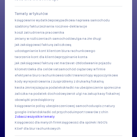
Tematy artykułów
księgowanie wydatków
powypadkowa naprawa samochodu
szablony faktur
zeznania roczne
e-deklaracje
koszt zatrudnienia pracownika
zmiany w rozliczeniach samochodów
ulga na złe długi
jak zaksięgować fakturę zaliczkową
udostępnianie kont klientom biura rachunkowego
tworzenie kont dla klientów
przypinanie konta
jak zaksięgować fakturę vat marża
vat-26
dodawanie pojazdu
kilometrówka dla celów vat
samochód ciężarowy w firmie
efektywne biuro rachunkowe
środki trwałe
Urlopy wypoczynkowe
kody wyrejestrowania z zus
problemy z drukarką fiskalną
kwota zmniejszająca podatek
składki na ubezpieczenie społeczne
zaliczka na podatek dochodowy
zwrot ulgi na zakup kasy fiskalnej
obowiązki przedsiębiorcy
księgowanie polisy ubezpieczeniowej samochodu
spis z natury
google-ireland
składki od przychodu
import towarów z chin
Zobacz wszystkie tematy
Księgowość dla małych firm
Księgowość dla spółek i NGO's
KSeF dla biur rachunkowych