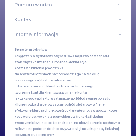
Pomoc i wiedza
Kontakt
Istotne informacje
Tematy artykułów
księgowanie wydatków
powypadkowa naprawa samochodu
szablony faktur
zeznania roczne
e-deklaracje
koszt zatrudnienia pracownika
zmiany w rozliczeniach samochodów
ulga na złe długi
jak zaksięgować fakturę zaliczkową
udostępnianie kont klientom biura rachunkowego
tworzenie kont dla klientów
przypinanie konta
jak zaksięgować fakturę vat marża
vat-26
dodawanie pojazdu
kilometrówka dla celów vat
samochód ciężarowy w firmie
efektywne biuro rachunkowe
środki trwałe
Urlopy wypoczynkowe
kody wyrejestrowania z zus
problemy z drukarką fiskalną
kwota zmniejszająca podatek
składki na ubezpieczenie społeczne
zaliczka na podatek dochodowy
zwrot ulgi na zakup kasy fiskalnej
obowiązki przedsiębiorcy