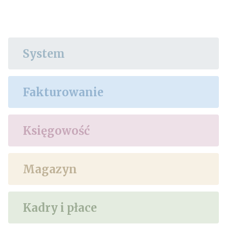
System
Fakturowanie
Księgowość
Magazyn
Kadry i płace