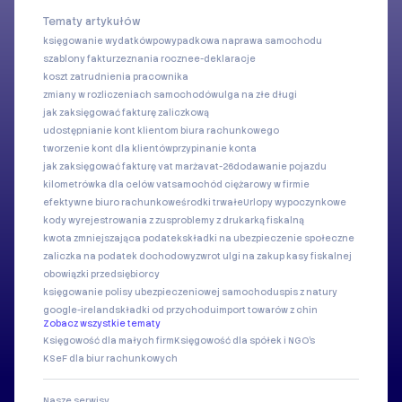
Tematy artykułów
księgowanie wydatków
powypadkowa naprawa samochodu
szablony faktur
zeznania roczne
e-deklaracje
koszt zatrudnienia pracownika
zmiany w rozliczeniach samochodów
ulga na złe długi
jak zaksięgować fakturę zaliczkową
udostępnianie kont klientom biura rachunkowego
tworzenie kont dla klientów
przypinanie konta
jak zaksięgować fakturę vat marża
vat-26
dodawanie pojazdu
kilometrówka dla celów vat
samochód ciężarowy w firmie
efektywne biuro rachunkowe
środki trwałe
Urlopy wypoczynkowe
kody wyrejestrowania z zus
problemy z drukarką fiskalną
kwota zmniejszająca podatek
składki na ubezpieczenie społeczne
zaliczka na podatek dochodowy
zwrot ulgi na zakup kasy fiskalnej
obowiązki przedsiębiorcy
księgowanie polisy ubezpieczeniowej samochodu
spis z natury
google-ireland
składki od przychodu
import towarów z chin
Zobacz wszystkie tematy
Księgowość dla małych firm
Księgowość dla spółek i NGO's
KSeF dla biur rachunkowych
Nasze serwisy