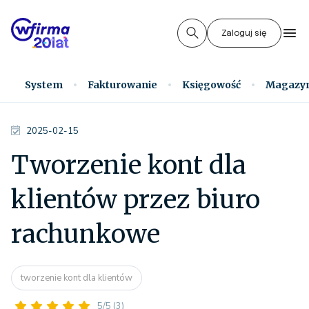
Zaloguj się
System
Fakturowanie
Księgowość
Magazy
2025-02-15
Tworzenie kont dla
klientów przez biuro
rachunkowe
tworzenie kont dla klientów
5/5
(3)