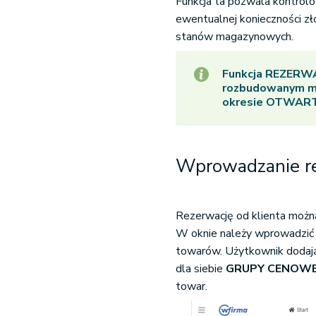
Funkcja ta pozwala kontrolo
ewentualnej konieczności zł
stanów magazynowych.
Funkcja
REZERW
rozbudowanym ma
okresie
OTWAR
Wprowadzanie re
Rezerwację od klienta moż
W oknie należy wprowadzić 
towarów. Użytkownik dodają
dla siebie
GRUPY CENOWE
towar.