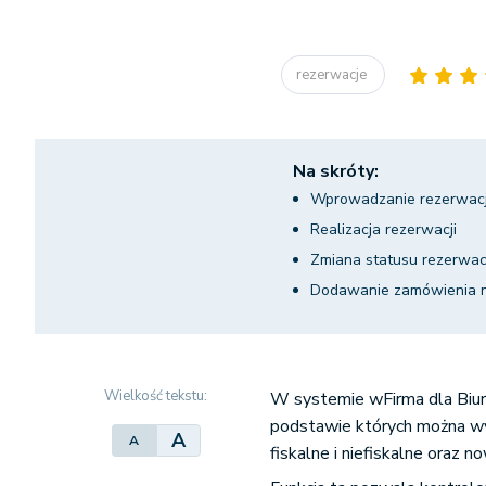
rezerwacje
Na skróty:
Wprowadzanie rezerwacj
Realizacja rezerwacji
Zmiana statusu rezerwac
Dodawanie zamówienia n
Wielkość tekstu:
W systemie
wFirma dla Bi
podstawie których można wy
A
A
fiskalne i niefiskalne oraz 