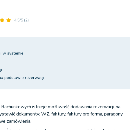
4.5/5
(2)
i w systemie
ji
a podstawie rezerwacji
ur Rachunkowych
istnieje możliwość dodawania rezerwacji, na
stawić dokumenty: WZ, faktury, faktury pro forma, paragony
nowe zamówienia.