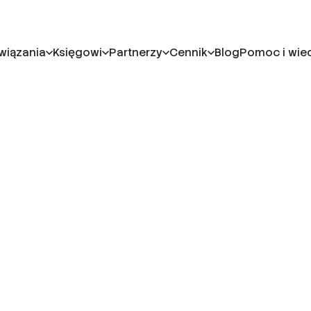
wiązania
Księgowi
Partnerzy
Cennik
Blog
Pomoc i wie