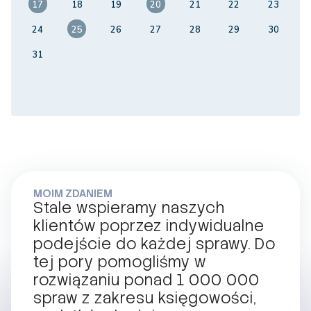
17
18
19
20
21
22
23
24
25
26
27
28
29
30
31
MOIM ZDANIEM
Stale wspieramy naszych
klientów poprzez indywidualne
podejście do każdej sprawy. Do
tej pory pomogliśmy w
rozwiązaniu ponad 1 000 000
spraw z zakresu księgowości,