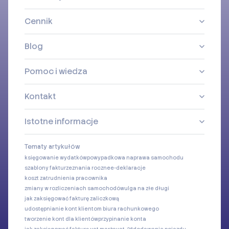
Cennik
Blog
Pomoc i wiedza
Kontakt
Istotne informacje
Tematy artykułów
księgowanie wydatków
powypadkowa naprawa samochodu
szablony faktur
zeznania roczne
e-deklaracje
koszt zatrudnienia pracownika
zmiany w rozliczeniach samochodów
ulga na złe długi
jak zaksięgować fakturę zaliczkową
udostępnianie kont klientom biura rachunkowego
tworzenie kont dla klientów
przypinanie konta