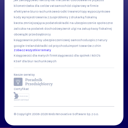
jak zaksięgować fakturę vat marża
vat-26
dodawanie pojazdu
kilometrówka dla celów vat
samochód ciężarowy w firmie
efektywne biuro rachunkowe
środki trwałe
Urlopy wypoczynkowe
kody wyrejestrowania z zus
problemy z drukarką fiskalną
kwota zmniejszająca podatek
składki na ubezpieczenie społeczne
zaliczka na podatek dochodowy
zwrot ulgi na zakup kasy fiskalnej
obowiązki przedsiębiorcy
księgowanie polisy ubezpieczeniowej samochodu
spis z natury
google-ireland
składki od przychodu
import towarów z chin
Zobacz wszystkie tematy
Księgowość dla małych firm
Księgowość dla spółek i NGO's
KSeF dla biur rachunkowych
Nasze serwisy
Certyfikat
© Copyright 2006-2026 Web INnovative Software Sp. z o.o.