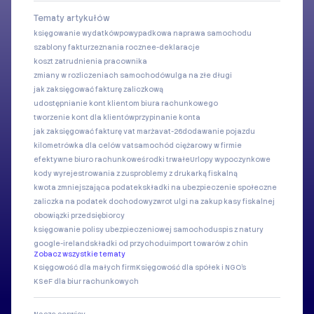
Tematy artykułów
księgowanie wydatków
powypadkowa naprawa samochodu
szablony faktur
zeznania roczne
e-deklaracje
koszt zatrudnienia pracownika
zmiany w rozliczeniach samochodów
ulga na złe długi
jak zaksięgować fakturę zaliczkową
udostępnianie kont klientom biura rachunkowego
tworzenie kont dla klientów
przypinanie konta
jak zaksięgować fakturę vat marża
vat-26
dodawanie pojazdu
kilometrówka dla celów vat
samochód ciężarowy w firmie
efektywne biuro rachunkowe
środki trwałe
Urlopy wypoczynkowe
kody wyrejestrowania z zus
problemy z drukarką fiskalną
kwota zmniejszająca podatek
składki na ubezpieczenie społeczne
zaliczka na podatek dochodowy
zwrot ulgi na zakup kasy fiskalnej
obowiązki przedsiębiorcy
księgowanie polisy ubezpieczeniowej samochodu
spis z natury
google-ireland
składki od przychodu
import towarów z chin
Zobacz wszystkie tematy
Księgowość dla małych firm
Księgowość dla spółek i NGO's
KSeF dla biur rachunkowych