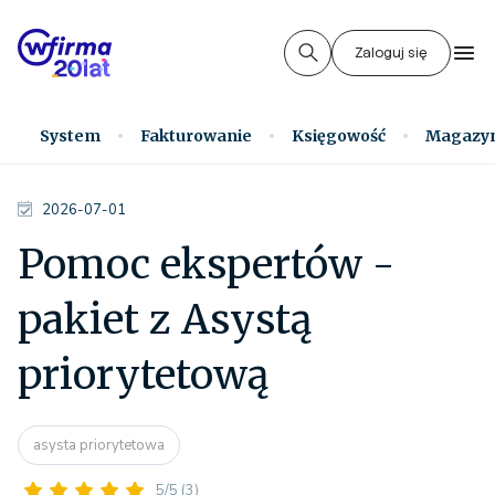
Zaloguj się
System
Fakturowanie
Księgowość
Magazy
2026-07-01
Pomoc ekspertów -
pakiet z Asystą
priorytetową
asysta priorytetowa
5/5
(3)