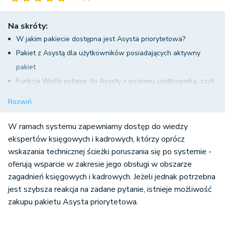
Na skróty:
W jakim pakiecie dostępna jest Asysta priorytetowa?
Pakiet z Asystą dla użytkowników posiadających aktywny
pakiet
Funkcja Wyślij pytanie do Asysty z poziomu użytkownika, czyli
historia zadawanych pytań
Rozwiń
Dostęp do wsparcia Asysty z poziomu zakładki START
Nieaktywny pakiet a wsparcie Asysty
W ramach systemu zapewniamy dostęp do wiedzy
Zmiana pakietu na pakiet z Asystą priorytetową
ekspertów księgowych i kadrowych, którzy oprócz
wskazania technicznej ścieżki poruszania się po systemie -
oferują wsparcie w zakresie jego obsługi w obszarze
zagadnień księgowych i kadrowych. Jeżeli jednak potrzebna
jest szybsza reakcja na zadane pytanie, istnieje możliwość
zakupu pakietu Asysta priorytetowa.