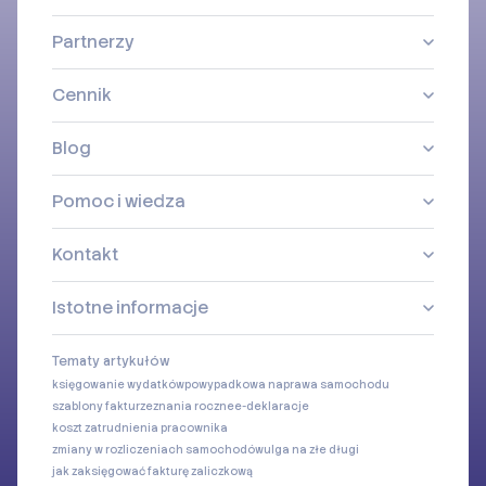
Partnerzy
Cennik
Blog
Pomoc i wiedza
Kontakt
Istotne informacje
Tematy artykułów
księgowanie wydatków
powypadkowa naprawa samochodu
szablony faktur
zeznania roczne
e-deklaracje
koszt zatrudnienia pracownika
zmiany w rozliczeniach samochodów
ulga na złe długi
jak zaksięgować fakturę zaliczkową