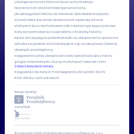
udostępnianie kont klientom biura rachunkowego
tworzenie kont dla klientów
przypinanie konta
jak zaksięgować fakturę vat marża
vat-26
dodawanie pojazdu
kilometrówka dla celów vat
samochód ciężarowy w firmie
efektywne biuro rachunkowe
środki trwałe
Urlopy wypoczynkowe
kody wyrejestrowania z zus
problemy z drukarką fiskalną
kwota zmniejszająca podatek
składki na ubezpieczenie społeczne
zaliczka na podatek dochodowy
zwrot ulgi na zakup kasy fiskalnej
obowiązki przedsiębiorcy
księgowanie polisy ubezpieczeniowej samochodu
spis z natury
google-ireland
składki od przychodu
import towarów z chin
Zobacz wszystkie tematy
Księgowość dla małych firm
Księgowość dla spółek i NGO's
KSeF dla biur rachunkowych
Nasze serwisy
Certyfikat
© Copyright 2006-2026 Web INnovative Software Sp. z o.o.