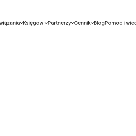
wiązania
Księgowi
Partnerzy
Cennik
Blog
Pomoc i wie