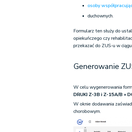
osoby współpracują
duchownych.
Formularz ten służy do usta
opiekuńczego czy rehabilitac
przekazać do ZUS-u w ciągu 
Generowanie ZU
W celu wygenerowania formu
DRUKI Z-3B i Z-15A/B
»
D
W oknie dodawania zaświadc
chorobowym.