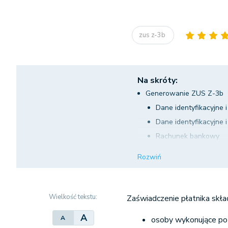
zus z-3b
Na skróty:
Generowanie ZUS Z-3b
Dane identyfikacyjne 
Dane identyfikacyjne
Rachunek bankowy
Wybór świadczenia
Rozwiń
Informacje o ubezpi
Powielanie formularza Z
Wysyłka formularza Z-3
Wielkość tekstu:
Zaświadczenie płatnika skł
A
A
osoby wykonujące poz