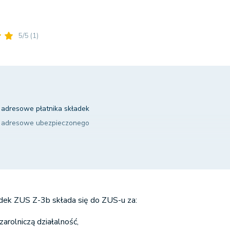
5/5
(1)
i adresowe płatnika składek
 i adresowe ubezpieczonego
eczeniu chorobowym i wypadkowym
-3b
b do ZUS
adek ZUS Z-3b składa się do ZUS-u za:
arolniczą działalność,