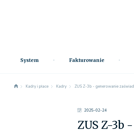
System
Fakturowanie
Kadry i płace
Kadry
ZUS Z-3b - generowanie zaświad
2025-02-24
ZUS Z-3b 