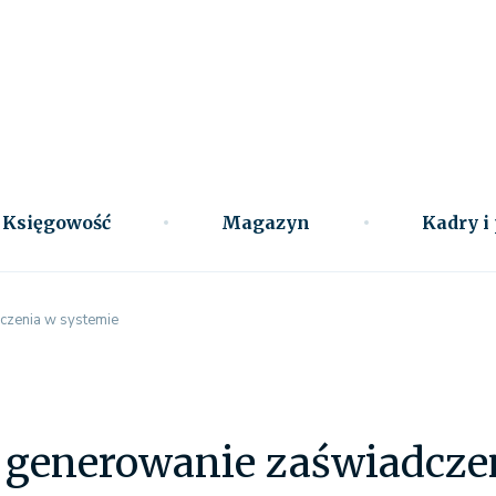
Księgowość
Magazyn
Kadry i
czenia w systemie
- generowanie zaświadcze