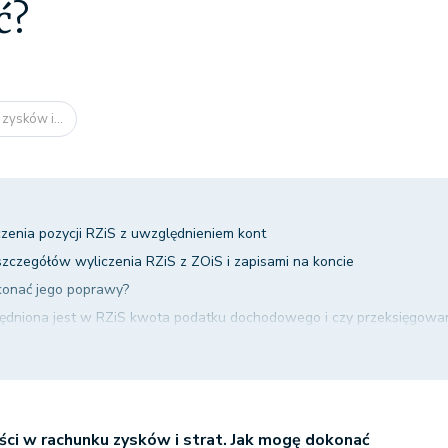
ć?
zysków i...
zenia pozycji RZiS z uwzględnieniem kont
szczegółów wyliczenia RZiS z ZOiS i zapisami na koncie
okonać jego poprawy?
ędniona jest w RZiS kwota podatku dochodowego i czy przeksięgowan
rawnie wykonane?
zych problemów z RZiS
ci w rachunku zysków i strat. Jak mogę dokonać