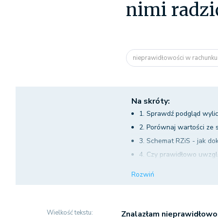
nimi radzi
nieprawidłowości w rachunku 
Na skróty:
1. Sprawdź podgląd wylic
2. Porównaj wartości ze 
3. Schemat RZiS - jak d
4. Czy prawidłowo uwzgl
wynikowych zostało pop
Rozwiń
5. Objaśnienie najczęsts
Wielkość tekstu:
Znalazłam nieprawidłowoś