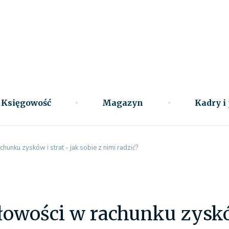
Księgowość
Magazyn
Kadry i
unku zysków i strat - jak sobie z nimi radzić?
owości w rachunku zysków 