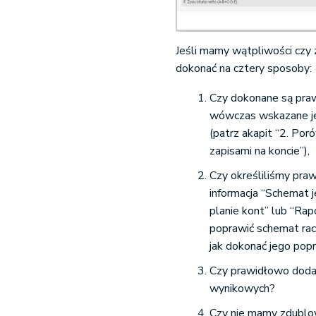
Jeśli mamy wątpliwości czy 
dokonać na cztery sposoby:
Czy dokonane są pra
wówczas wskazane jes
(patrz akapit “2. Por
zapisami na koncie”),
Czy określiliśmy praw
informacja “Schemat 
planie kont” lub “Ra
poprawić schemat rac
jak dokonać jego pop
Czy prawidłowo doda
wynikowych?
Czy nie mamy zdublow