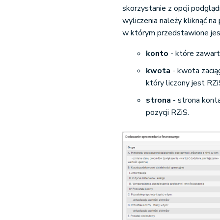
skorzystanie z opcji podglą
wyliczenia należy kliknąć n
w którym przedstawione jes
konto
- które zawart
kwota
- kwota zacią
który liczony jest RZi
strona
- strona kont
pozycji RZiS.