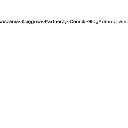
wiązania
Księgowi
Partnerzy
Cennik
Blog
Pomoc i wie