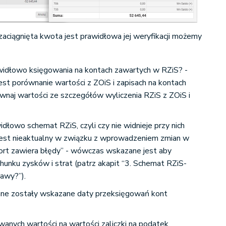
zaciągnięta kwota jest prawidłowa jej weryfikacji możemy
widłowo księgowania na kontach zawartych w RZiS? -
t porównanie wartości z ZOiS i zapisach na kontach
ównaj wartości ze szczegółów wyliczenia RZiS z ZOiS i
idłowo schemat RZiS, czyli czy nie widnieje przy nich
jest nieaktualny w związku z wprowadzeniem zmian w
port zawiera błędy” - wówczas wskazane jest aby
hunku zysków i strat (patrz akapit “3. Schemat RZiS-
rawy?”).
ne zostały wskazane daty przeksięgowań kont
anych wartości na wartości zaliczki na podatek