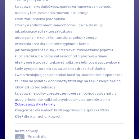
Tematy artykułów
księgowanie wydatków
powypadkowa naprawa samochodu
szablony faktur
zeznania roczne
e-deklaracje
koszt zatrudnienia pracownika
zmiany w rozliczeniach samochodów
ulga na złe długi
jak zaksięgować fakturę zaliczkową
udostępnianie kont klientom biura rachunkowego
tworzenie kont dla klientów
przypinanie konta
jak zaksięgować fakturę vat marża
vat-26
dodawanie pojazdu
kilometrówka dla celów vat
samochód ciężarowy w firmie
efektywne biuro rachunkowe
środki trwałe
Urlopy wypoczynkowe
kody wyrejestrowania z zus
problemy z drukarką fiskalną
kwota zmniejszająca podatek
składki na ubezpieczenie społeczne
zaliczka na podatek dochodowy
zwrot ulgi na zakup kasy fiskalnej
obowiązki przedsiębiorcy
księgowanie polisy ubezpieczeniowej samochodu
spis z natury
google-ireland
składki od przychodu
import towarów z chin
Zobacz wszystkie tematy
Księgowość dla małych firm
Księgowość dla spółek i NGO's
KSeF dla biur rachunkowych
Nasze serwisy