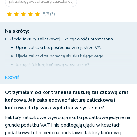
jak zaksięgować fakturę zaliczkową
5/5
(3)
Na skróty:
Ujęcie faktury zaliczkowej - księgowość uproszczona
Ujęcie zaliczki bezpośrednio w rejestrze VAT
Ujęcie zaliczki za pomocą skutku księgowego
Jak ująć fakturę końcową w systemie?
Jak zaksięgować fakturę zaliczkową na 100% zamówienia?
Rozwiń
Jak zaksięgować fakturę zaliczkową za zakup środka
trwałego?
Otrzymałam od kontrahenta fakturę zaliczkową oraz
Ujęcie faktury zaliczkowej - pełna księgowość
końcową. Jak zaksięgować fakturę zaliczkową i
końcową dotyczącą wydatku w systemie?
Ujęcie faktury zaliczki
Zaksięgowanie faktury końcowej
Faktury zaliczkowe wywołują skutki podatkowe jedynie na
gruncie podatku VAT i nie podlegają ujęciu w kosztach
Przeksięgowanie zaliczki obejmującej 100% zamówienia
podatkowych. Dopiero na podstawie faktury końcowej