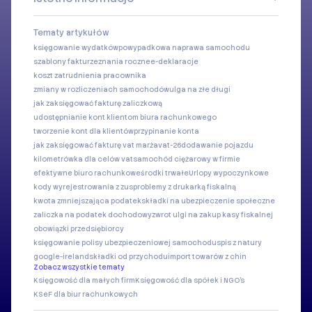
Tematy artykułów
księgowanie wydatków
powypadkowa naprawa samochodu
szablony faktur
zeznania roczne
e-deklaracje
koszt zatrudnienia pracownika
zmiany w rozliczeniach samochodów
ulga na złe długi
jak zaksięgować fakturę zaliczkową
udostępnianie kont klientom biura rachunkowego
tworzenie kont dla klientów
przypinanie konta
jak zaksięgować fakturę vat marża
vat-26
dodawanie pojazdu
kilometrówka dla celów vat
samochód ciężarowy w firmie
efektywne biuro rachunkowe
środki trwałe
Urlopy wypoczynkowe
kody wyrejestrowania z zus
problemy z drukarką fiskalną
kwota zmniejszająca podatek
składki na ubezpieczenie społeczne
zaliczka na podatek dochodowy
zwrot ulgi na zakup kasy fiskalnej
obowiązki przedsiębiorcy
księgowanie polisy ubezpieczeniowej samochodu
spis z natury
google-ireland
składki od przychodu
import towarów z chin
Zobacz wszystkie tematy
Księgowość dla małych firm
Księgowość dla spółek i NGO's
KSeF dla biur rachunkowych