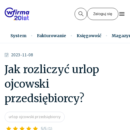
Zaloguj się
System
Fakturowanie
Księgowość
Magazy
2023-11-08
Jak rozliczyć urlop
ojcowski
przedsiębiorcy?
urlop ojcowski przedsiębiorcy
5/5
(1)