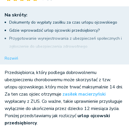
Na skróty:
Dokumenty do wypłaty zasiłku za czas urlopu ojcowskiego
Gdzie wprowadzić urlop ojcowski przedsiębiorcy?
Przygotowanie wyrejestrowania z ubezpieczeń społecznych i
zgłoszenie do ubezpieczenia zdrowotnego
Sporządzenie deklaracji DRA
Rozwiń
Zakończenie urlopu ojcowskiego
Rozliczenie przychodu z zasiłku macierzyńskiego
Przedsiębiorca, który podlega dobrowolnemu
ubezpieczeniu chorobowemu może skorzystać z tzw.
urlopu ojcowskiego, który może trwać maksymalnie 14 dni.
Za ten czas ojciec otrzymuje
zasiłek macierzyński
wypłacany z ZUS. Co ważne, takie uprawnienie przysługuje
wyłącznie do ukończenia przez dziecko 12 miesiąca życia.
Poniżej przedstawiamy jak rozliczyć
urlop ojcowski
przedsiębiorcy
.