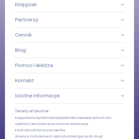
Księgowi
Partnerzy
Cennik
Blog
Pomoc i wiedza
Kontakt
Istotne informacje
Tematy artykułów
księgowanie wydatków
powypadkowa naprawa samochodu
szablony faktur
zeznania roczne
e-deklaracje
koszt zatrudnienia pracownika
zmiany w rozliczeniach samochodów
ulga na złe długi