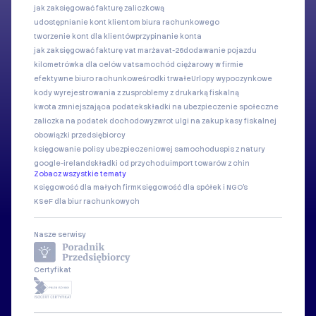
jak zaksięgować fakturę zaliczkową
udostępnianie kont klientom biura rachunkowego
tworzenie kont dla klientów
przypinanie konta
jak zaksięgować fakturę vat marża
vat-26
dodawanie pojazdu
kilometrówka dla celów vat
samochód ciężarowy w firmie
efektywne biuro rachunkowe
środki trwałe
Urlopy wypoczynkowe
kody wyrejestrowania z zus
problemy z drukarką fiskalną
kwota zmniejszająca podatek
składki na ubezpieczenie społeczne
zaliczka na podatek dochodowy
zwrot ulgi na zakup kasy fiskalnej
obowiązki przedsiębiorcy
księgowanie polisy ubezpieczeniowej samochodu
spis z natury
google-ireland
składki od przychodu
import towarów z chin
Zobacz wszystkie tematy
Księgowość dla małych firm
Księgowość dla spółek i NGO's
KSeF dla biur rachunkowych
Nasze serwisy
Certyfikat