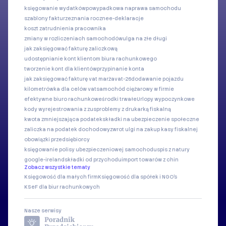
księgowanie wydatków
powypadkowa naprawa samochodu
szablony faktur
zeznania roczne
e-deklaracje
koszt zatrudnienia pracownika
zmiany w rozliczeniach samochodów
ulga na złe długi
jak zaksięgować fakturę zaliczkową
udostępnianie kont klientom biura rachunkowego
tworzenie kont dla klientów
przypinanie konta
jak zaksięgować fakturę vat marża
vat-26
dodawanie pojazdu
kilometrówka dla celów vat
samochód ciężarowy w firmie
efektywne biuro rachunkowe
środki trwałe
Urlopy wypoczynkowe
kody wyrejestrowania z zus
problemy z drukarką fiskalną
kwota zmniejszająca podatek
składki na ubezpieczenie społeczne
zaliczka na podatek dochodowy
zwrot ulgi na zakup kasy fiskalnej
obowiązki przedsiębiorcy
księgowanie polisy ubezpieczeniowej samochodu
spis z natury
google-ireland
składki od przychodu
import towarów z chin
Zobacz wszystkie tematy
Księgowość dla małych firm
Księgowość dla spółek i NGO's
KSeF dla biur rachunkowych
Nasze serwisy