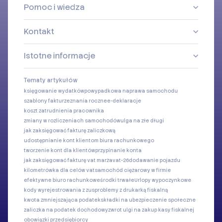
Pomoc i wiedza
Kontakt
Istotne informacje
Tematy artykułów
księgowanie wydatków
powypadkowa naprawa samochodu
szablony faktur
zeznania roczne
e-deklaracje
koszt zatrudnienia pracownika
zmiany w rozliczeniach samochodów
ulga na złe długi
jak zaksięgować fakturę zaliczkową
udostępnianie kont klientom biura rachunkowego
tworzenie kont dla klientów
przypinanie konta
jak zaksięgować fakturę vat marża
vat-26
dodawanie pojazdu
kilometrówka dla celów vat
samochód ciężarowy w firmie
efektywne biuro rachunkowe
środki trwałe
Urlopy wypoczynkowe
kody wyrejestrowania z zus
problemy z drukarką fiskalną
kwota zmniejszająca podatek
składki na ubezpieczenie społeczne
zaliczka na podatek dochodowy
zwrot ulgi na zakup kasy fiskalnej
obowiązki przedsiębiorcy