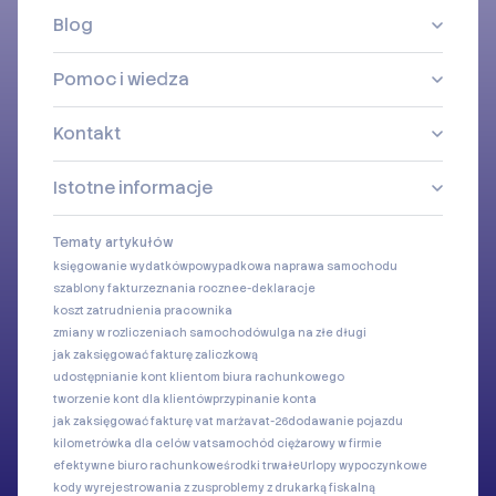
Blog
Pomoc i wiedza
Kontakt
Istotne informacje
Tematy artykułów
księgowanie wydatków
powypadkowa naprawa samochodu
szablony faktur
zeznania roczne
e-deklaracje
koszt zatrudnienia pracownika
zmiany w rozliczeniach samochodów
ulga na złe długi
jak zaksięgować fakturę zaliczkową
udostępnianie kont klientom biura rachunkowego
tworzenie kont dla klientów
przypinanie konta
jak zaksięgować fakturę vat marża
vat-26
dodawanie pojazdu
kilometrówka dla celów vat
samochód ciężarowy w firmie
efektywne biuro rachunkowe
środki trwałe
Urlopy wypoczynkowe
kody wyrejestrowania z zus
problemy z drukarką fiskalną