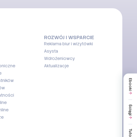
ROZWÓJ I WSPARCIE
Reklama biur i wizytówki
Asysta
Wdrożeniowcy
oniczne
Aktualizacje
e
atników
Ebooki
ków
atności
ine
Ściągi
line
ze
Tutoriale