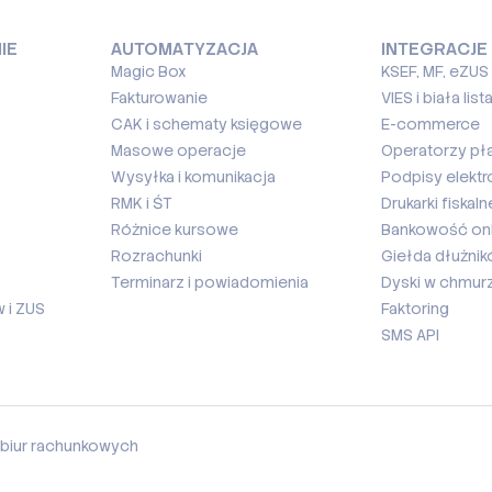
IE
AUTOMATYZACJA
INTEGRACJE
Magic Box
KSEF, MF, eZUS
Fakturowanie
VIES i biała list
CAK i schematy księgowe
E-commerce
Masowe operacje
Operatorzy pł
Wysyłka i komunikacja
Podpisy elektr
RMK i ŚT
Drukarki fiskaln
Różnice kursowe
Bankowość onl
Rozrachunki
Giełda dłużni
Terminarz i powiadomienia
Dyski w chmur
 i ZUS
Faktoring
SMS API
biur rachunkowych