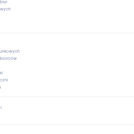
biur
owych
chunkowych
ębiorców
wi
czni
a
h