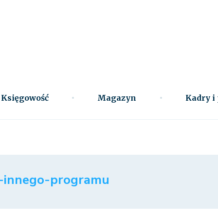
Księgowość
Magazyn
Kadry i
-innego-programu