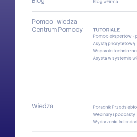
Blog
Blog wFirma
Pomoc i wiedza
Centrum Pomocy
TUTORIALE
Pomoc ekspertów - p
Asystą priorytetową
Wsparcie techniczne
Asysta w systemie w
Wiedza
Poradnik Przedsiębio
Webinary i podcasty
Wydarzenia, kalendar