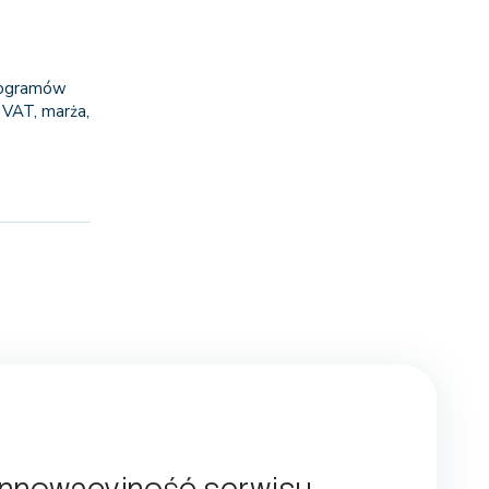
programów
 VAT, marża,