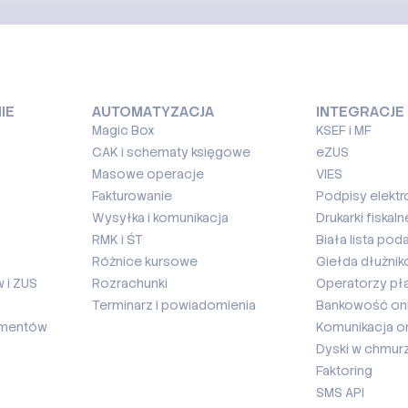
IE
AUTOMATYZACJA
INTEGRACJE
Magic Box
KSEF i MF
CAK i schematy księgowe
eZUS
Masowe operacje
VIES
Fakturowanie
Podpisy elektr
Wysyłka i komunikacja
Drukarki fiskaln
RMK i ŚT
Biała lista pod
Różnice kursowe
Giełda dłużni
 i ZUS
Rozrachunki
Operatorzy pł
Terminarz i powiadomienia
Bankowość onl
umentów
Komunikacja on
Dyski w chmur
Faktoring
SMS API