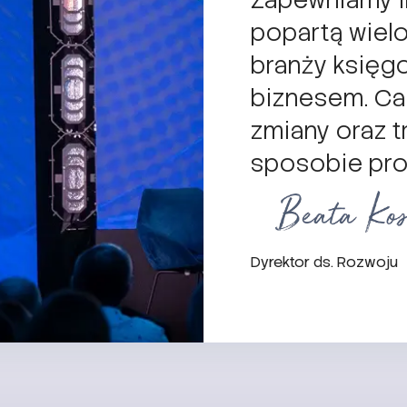
Zapewniamy i
popartą wiel
branży księgo
biznesem. Ca
zmiany oraz 
sposobie prow
Dyrektor ds. Rozwoju