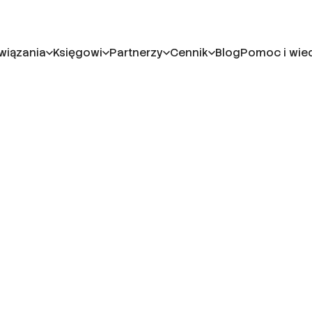
wiązania
Księgowi
Partnerzy
Cennik
Blog
Pomoc i wie