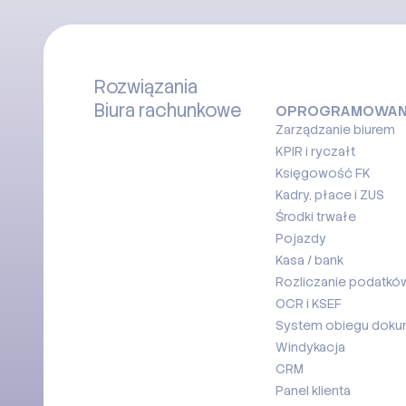
Rozwiązania
Biura rachunkowe
OPROGRAMOWAN
Zarządzanie biurem
KPIR i ryczałt
Księgowość FK
Kadry, płace i ZUS
Środki trwałe
Pojazdy
Kasa / bank
Rozliczanie podatków
OCR i KSEF
System obiegu dok
Windykacja
CRM
Panel klienta