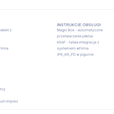
INSTRUKCJE OBSŁUGI
akiet z
Magic Box - automatyczne
przetwarzanie plików
KSeF - łatwa integracja z
Firma
systemem wFirma
JPK_KR_PD w pigułce
rcy
ium imprez