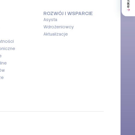
ROZWÓJ I WSPARCIE
Asysta
a
Wdrożeniowcy
Aktualizacje
atności
oniczne
e
ine
ków
ze