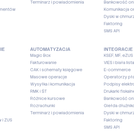
Terminarz i powiadomienia
Bankowość onl
umentów
Komunikacja on
Dyski w chmur
Faktoring
SMS API
IE
AUTOMATYZACJA
INTEGRACJE
Magic Box
KSEF, MF, eZUS
Fakturowanie
VIES i biała list
CAK i schematy księgowe
E-commerce
Masowe operacje
Operatorzy pł
Wysyłka i komunikacja
Podpisy elektr
RMK i ŚT
Drukarki fiskaln
Różnice kursowe
Bankowość onl
Rozrachunki
Giełda dłużni
Terminarz i powiadomienia
Dyski w chmur
 i ZUS
Faktoring
SMS API