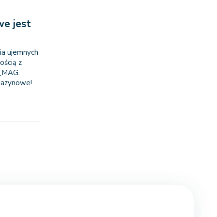
e jest
ia ujemnych
ścią z
K_MAG.
agazynowe!