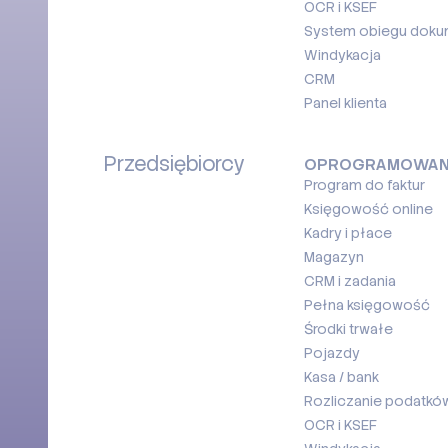
OCR i KSEF
System obiegu dok
Windykacja
CRM
Panel klienta
Przedsiębiorcy
OPROGRAMOWAN
Program do faktur
Księgowość online
Kadry i płace
Magazyn
CRM i zadania
Pełna księgowość
Środki trwałe
Pojazdy
Kasa / bank
Rozliczanie podatków
OCR i KSEF