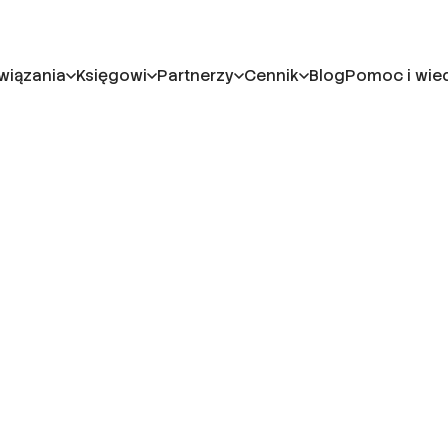
wiązania
Księgowi
Partnerzy
Cennik
Blog
Pomoc i wie