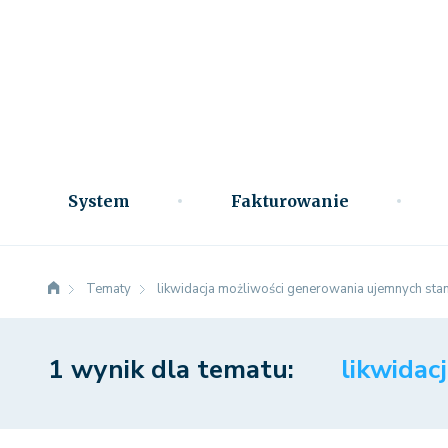
System
Fakturowanie
Tematy
likwidacja możliwości generowania ujemnych s
1 wynik dla tematu:
likwida