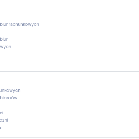
biur rachunkowych
biur
owych
chunkowych
ębiorców
wi
czni
a