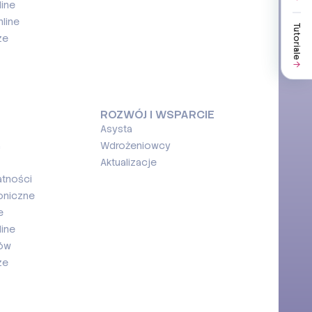
ine
line
Tutoriale
ze
ROZWÓJ I WSPARCIE
Asysta
a
Wdrożeniowcy
Aktualizacje
atności
oniczne
e
ine
ków
ze