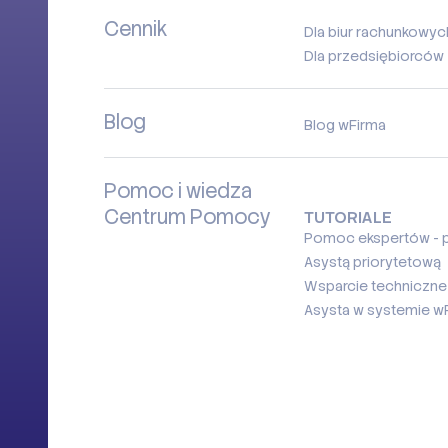
Cennik
Dla biur rachunkowyc
Dla przedsiębiorców
Blog
Blog wFirma
Pomoc i wiedza
Centrum Pomocy
TUTORIALE
Pomoc ekspertów - p
Asystą priorytetową
Wsparcie techniczne
Asysta w systemie w