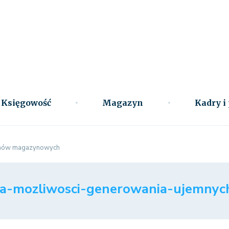
Księgowość
Magazyn
Kadry i
tanów magazynowych
cja-mozliwosci-generowania-ujemn