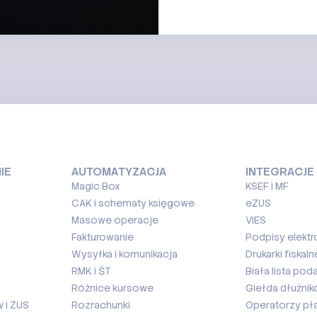
IE
AUTOMATYZACJA
INTEGRACJE
Magic Box
KSEF i MF
CAK i schematy księgowe
eZUS
Masowe operacje
VIES
Fakturowanie
Podpisy elektr
Wysyłka i komunikacja
Drukarki fiskaln
RMK i ŚT
Biała lista pod
Różnice kursowe
Giełda dłużni
 i ZUS
Rozrachunki
Operatorzy pł