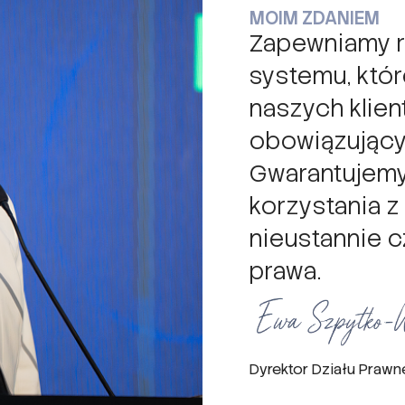
MOIM ZDANIEM
Zapewniamy r
systemu, któ
naszych klien
obowiązując
Gwarantujem
korzystania z
nieustannie c
prawa.
Dyrektor Działu Praw