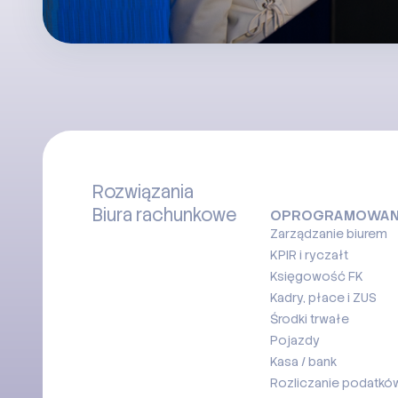
Rozwiązania
Biura rachunkowe
OPROGRAMOWAN
Zarządzanie biurem
KPIR i ryczałt
Księgowość FK
Kadry, płace i ZUS
Środki trwałe
Pojazdy
Kasa / bank
Rozliczanie podatków