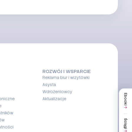
ROZWÓJ I WSPARCIE
Reklama biur i wizytówki
Asysta
Wdrożeniowcy
Ebooki
oniczne
Aktualizacje
e
atników
ków
Ściągi
atności