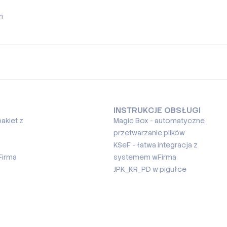
h
INSTRUKCJE OBSŁUGI
akiet z
Magic Box - automatyczne
przetwarzanie plików
KSeF - łatwa integracja z
Firma
systemem wFirma
JPK_KR_PD w pigułce