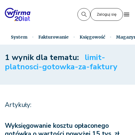
Zaloguj się
System
Fakturowanie
Księgowość
Magazy
1 wynik dla tematu:
limit-
platnosci-gotowka-za-faktury
Artykuły:
Wyksięgowanie kosztu opłaconego
gotówką o wartości powyżej 15 tys. zł