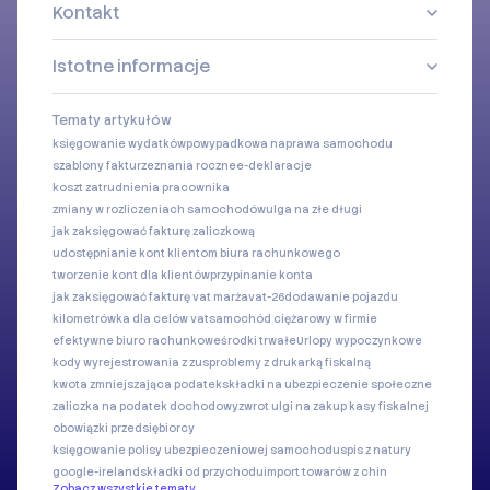
Kontakt
Istotne informacje
Tematy artykułów
księgowanie wydatków
powypadkowa naprawa samochodu
szablony faktur
zeznania roczne
e-deklaracje
koszt zatrudnienia pracownika
zmiany w rozliczeniach samochodów
ulga na złe długi
jak zaksięgować fakturę zaliczkową
udostępnianie kont klientom biura rachunkowego
tworzenie kont dla klientów
przypinanie konta
jak zaksięgować fakturę vat marża
vat-26
dodawanie pojazdu
kilometrówka dla celów vat
samochód ciężarowy w firmie
efektywne biuro rachunkowe
środki trwałe
Urlopy wypoczynkowe
kody wyrejestrowania z zus
problemy z drukarką fiskalną
kwota zmniejszająca podatek
składki na ubezpieczenie społeczne
zaliczka na podatek dochodowy
zwrot ulgi na zakup kasy fiskalnej
obowiązki przedsiębiorcy
księgowanie polisy ubezpieczeniowej samochodu
spis z natury
google-ireland
składki od przychodu
import towarów z chin
Zobacz wszystkie tematy