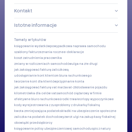
Kontakt
Istotne informacje
Tematy artykułów
księgowanie wydatków
powypadkowa naprawa samochodu
szablony faktur
zeznania roczne
e-deklaracje
koszt zatrudnienia pracownika
zmiany w rozliczeniach samochodów
ulga na złe długi
jak zaksięgować fakturę zaliczkową
udostępnianie kont klientom biura rachunkowego
tworzenie kont dla klientów
przypinanie konta
jak zaksięgować fakturę vat marża
vat-26
dodawanie pojazdu
kilometrówka dla celów vat
samochód ciężarowy w firmie
efektywne biuro rachunkowe
środki trwałe
Urlopy wypoczynkowe
kody wyrejestrowania z zus
problemy z drukarką fiskalną
kwota zmniejszająca podatek
składki na ubezpieczenie społeczne
zaliczka na podatek dochodowy
zwrot ulgi na zakup kasy fiskalnej
obowiązki przedsiębiorcy
księgowanie polisy ubezpieczeniowej samochodu
spis z natury