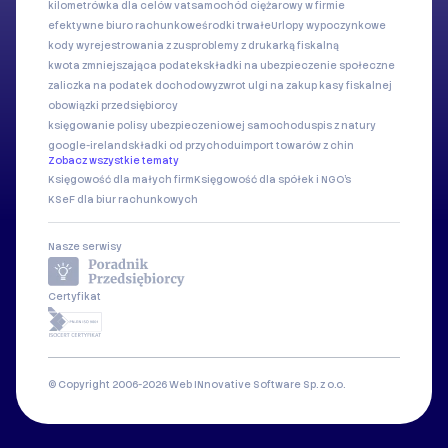
kilometrówka dla celów vat
samochód ciężarowy w firmie
efektywne biuro rachunkowe
środki trwałe
Urlopy wypoczynkowe
kody wyrejestrowania z zus
problemy z drukarką fiskalną
kwota zmniejszająca podatek
składki na ubezpieczenie społeczne
zaliczka na podatek dochodowy
zwrot ulgi na zakup kasy fiskalnej
obowiązki przedsiębiorcy
księgowanie polisy ubezpieczeniowej samochodu
spis z natury
google-ireland
składki od przychodu
import towarów z chin
Zobacz wszystkie tematy
Księgowość dla małych firm
Księgowość dla spółek i NGO's
KSeF dla biur rachunkowych
Nasze serwisy
Certyfikat
© Copyright 2006-2026 Web INnovative Software Sp. z o.o.