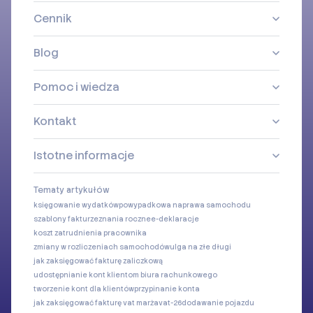
Cennik
Blog
Pomoc i wiedza
Kontakt
Istotne informacje
Tematy artykułów
księgowanie wydatków
powypadkowa naprawa samochodu
szablony faktur
zeznania roczne
e-deklaracje
koszt zatrudnienia pracownika
zmiany w rozliczeniach samochodów
ulga na złe długi
jak zaksięgować fakturę zaliczkową
udostępnianie kont klientom biura rachunkowego
tworzenie kont dla klientów
przypinanie konta
jak zaksięgować fakturę vat marża
vat-26
dodawanie pojazdu