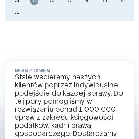
24
25
26
27
28
29
30
31
MOIM ZDANIEM
Stale wspieramy naszych
klientów poprzez indywidualne
podejście do każdej sprawy. Do
tej pory pomogliśmy w
rozwiązaniu ponad 1 000 000
spraw z zakresu księgowości,
podatków, kadr i prawa
gospodarczego. Dostarczamy