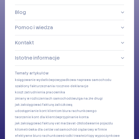
Blog
Pomoc i wiedza
Kontakt
Istotne informacje
Tematy artykułów
księgowanie wydatków
powypadkowa naprawa samochodu
szablony faktur
zeznania roczne
e-deklaracje
koszt zatrudnienia pracownika
zmiany w rozliczeniach samochodów
ulga na złe długi
jak zaksięgować fakturę zaliczkową
udostępnianie kont klientom biura rachunkowego
tworzenie kont dla klientów
przypinanie konta
jak zaksięgować fakturę vat marża
vat-26
dodawanie pojazdu
kilometrówka dla celów vat
samochód ciężarowy w firmie
efektywne biuro rachunkowe
środki trwałe
Urlopy wypoczynkowe