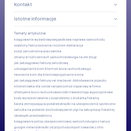
Kontakt
Istotne informacje
Tematy artykułów
księgowanie wydatków
powypadkowa naprawa samochodu
szablony faktur
zeznania roczne
e-deklaracje
koszt zatrudnienia pracownika
zmiany w rozliczeniach samochodów
ulga na złe długi
jak zaksięgować fakturę zaliczkową
udostępnianie kont klientom biura rachunkowego
tworzenie kont dla klientów
przypinanie konta
jak zaksięgować fakturę vat marża
vat-26
dodawanie pojazdu
kilometrówka dla celów vat
samochód ciężarowy w firmie
efektywne biuro rachunkowe
środki trwałe
Urlopy wypoczynkowe
kody wyrejestrowania z zus
problemy z drukarką fiskalną
kwota zmniejszająca podatek
składki na ubezpieczenie społeczne
zaliczka na podatek dochodowy
zwrot ulgi na zakup kasy fiskalnej
obowiązki przedsiębiorcy
księgowanie polisy ubezpieczeniowej samochodu
spis z natury
google-ireland
składki od przychodu
import towarów z chin