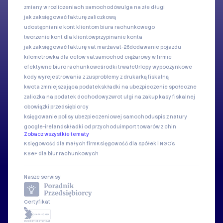
zmiany w rozliczeniach samochodów
ulga na złe długi
jak zaksięgować fakturę zaliczkową
udostępnianie kont klientom biura rachunkowego
tworzenie kont dla klientów
przypinanie konta
jak zaksięgować fakturę vat marża
vat-26
dodawanie pojazdu
kilometrówka dla celów vat
samochód ciężarowy w firmie
efektywne biuro rachunkowe
środki trwałe
Urlopy wypoczynkowe
kody wyrejestrowania z zus
problemy z drukarką fiskalną
kwota zmniejszająca podatek
składki na ubezpieczenie społeczne
zaliczka na podatek dochodowy
zwrot ulgi na zakup kasy fiskalnej
obowiązki przedsiębiorcy
księgowanie polisy ubezpieczeniowej samochodu
spis z natury
google-ireland
składki od przychodu
import towarów z chin
Zobacz wszystkie tematy
Księgowość dla małych firm
Księgowość dla spółek i NGO's
KSeF dla biur rachunkowych
Nasze serwisy
Certyfikat