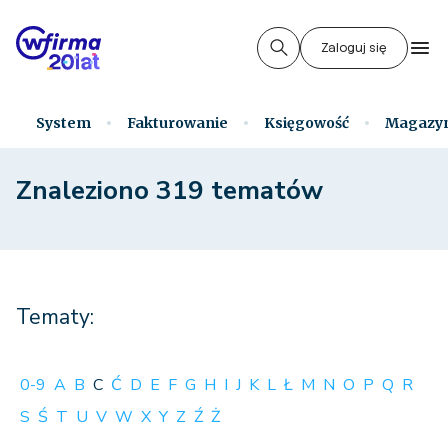
Zaloguj się
System
Fakturowanie
Księgowość
Magazy
Znaleziono 319 tematów
Tematy:
0-9
A
B
C
Ć
D
E
F
G
H
I
J
K
L
Ł
M
N
O
P
Q
R
S
Ś
T
U
V
W
X
Y
Z
Ź
Ż