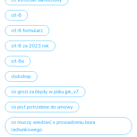
cit estoński samochody
cit-8
cit-8 formularz
cit-8 za 2023 rok
cit-8e
clickshop
co grozi za błędy w pliku jpk_v7
co jest potrzebne do umowy
co muszę wiedzieć o prowadzeniu biura
rachunkowego