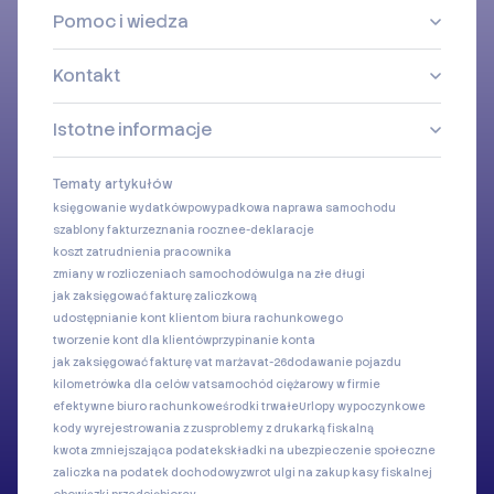
Pomoc i wiedza
Kontakt
Istotne informacje
Tematy artykułów
księgowanie wydatków
powypadkowa naprawa samochodu
szablony faktur
zeznania roczne
e-deklaracje
koszt zatrudnienia pracownika
zmiany w rozliczeniach samochodów
ulga na złe długi
jak zaksięgować fakturę zaliczkową
udostępnianie kont klientom biura rachunkowego
tworzenie kont dla klientów
przypinanie konta
jak zaksięgować fakturę vat marża
vat-26
dodawanie pojazdu
kilometrówka dla celów vat
samochód ciężarowy w firmie
efektywne biuro rachunkowe
środki trwałe
Urlopy wypoczynkowe
kody wyrejestrowania z zus
problemy z drukarką fiskalną
kwota zmniejszająca podatek
składki na ubezpieczenie społeczne
zaliczka na podatek dochodowy
zwrot ulgi na zakup kasy fiskalnej