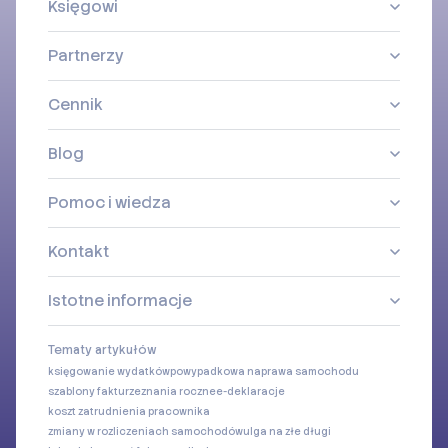
Księgowi
Partnerzy
Cennik
Blog
Pomoc i wiedza
Kontakt
Istotne informacje
Tematy artykułów
księgowanie wydatków
powypadkowa naprawa samochodu
szablony faktur
zeznania roczne
e-deklaracje
koszt zatrudnienia pracownika
zmiany w rozliczeniach samochodów
ulga na złe długi