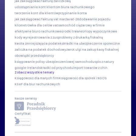
jak zaksięgować fakturę zaliczkową
udostępnianie kont klientom biura rachunkowego
tworzenie kont dla klientów
przypinanie konta
jak zaksięgować fakturę vat marża
vat-26
dodawanie pojazdu
kilometrówka dla celów vat
samochód ciężarowy w firmie
efektywne biuro rachunkowe
środki trwałe
Urlopy wypoczynkowe
kody wyrejestrowania z zus
problemy z drukarką fiskalną
kwota zmniejszająca podatek
składki na ubezpieczenie społeczne
zaliczka na podatek dochodowy
zwrot ulgi na zakup kasy fiskalnej
obowiązki przedsiębiorcy
księgowanie polisy ubezpieczeniowej samochodu
spis z natury
google-ireland
składki od przychodu
import towarów z chin
Zobacz wszystkie tematy
Księgowość dla małych firm
Księgowość dla spółek i NGO's
KSeF dla biur rachunkowych
Nasze serwisy
Certyfikat