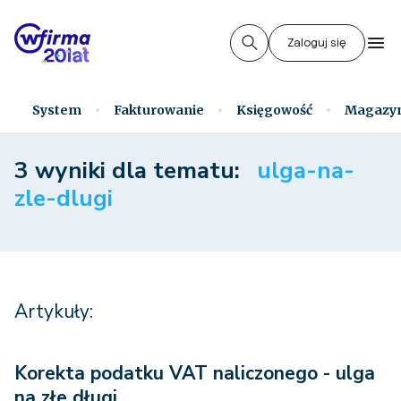
Zaloguj się
System
Fakturowanie
Księgowość
Magazy
3 wyniki dla tematu:
ulga-na-
zle-dlugi
Artykuły:
Korekta podatku VAT naliczonego - ulga
na złe długi