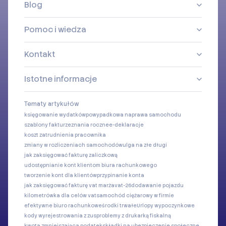
Blog
Pomoc i wiedza
Kontakt
Istotne informacje
Tematy artykułów
księgowanie wydatków
powypadkowa naprawa samochodu
szablony faktur
zeznania roczne
e-deklaracje
koszt zatrudnienia pracownika
zmiany w rozliczeniach samochodów
ulga na złe długi
jak zaksięgować fakturę zaliczkową
udostępnianie kont klientom biura rachunkowego
tworzenie kont dla klientów
przypinanie konta
jak zaksięgować fakturę vat marża
vat-26
dodawanie pojazdu
kilometrówka dla celów vat
samochód ciężarowy w firmie
efektywne biuro rachunkowe
środki trwałe
Urlopy wypoczynkowe
kody wyrejestrowania z zus
problemy z drukarką fiskalną
kwota zmniejszająca podatek
składki na ubezpieczenie społeczne