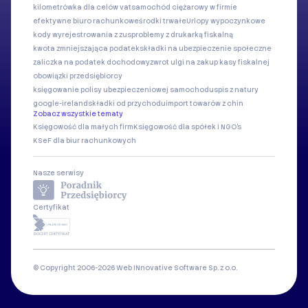
kilometrówka dla celów vat
samochód ciężarowy w firmie
efektywne biuro rachunkowe
środki trwałe
Urlopy wypoczynkowe
kody wyrejestrowania z zus
problemy z drukarką fiskalną
kwota zmniejszająca podatek
składki na ubezpieczenie społeczne
zaliczka na podatek dochodowy
zwrot ulgi na zakup kasy fiskalnej
obowiązki przedsiębiorcy
księgowanie polisy ubezpieczeniowej samochodu
spis z natury
google-ireland
składki od przychodu
import towarów z chin
Zobacz wszystkie tematy
Księgowość dla małych firm
Księgowość dla spółek i NGO's
KSeF dla biur rachunkowych
Nasze serwisy
Certyfikat
© Copyright 2006-2026 Web INnovative Software Sp. z o.o.