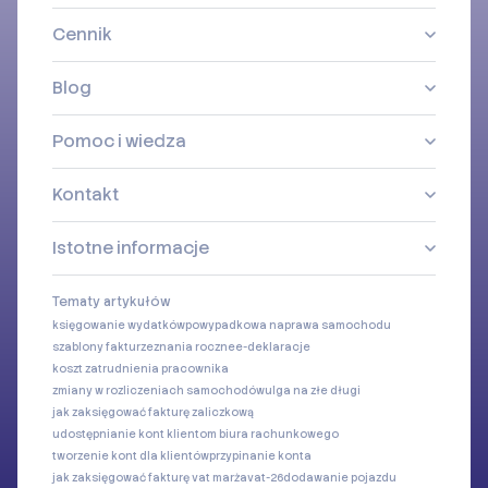
Cennik
Blog
Pomoc i wiedza
Kontakt
Istotne informacje
Tematy artykułów
księgowanie wydatków
powypadkowa naprawa samochodu
szablony faktur
zeznania roczne
e-deklaracje
koszt zatrudnienia pracownika
zmiany w rozliczeniach samochodów
ulga na złe długi
jak zaksięgować fakturę zaliczkową
udostępnianie kont klientom biura rachunkowego
tworzenie kont dla klientów
przypinanie konta
jak zaksięgować fakturę vat marża
vat-26
dodawanie pojazdu