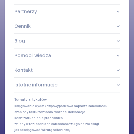
Partnerzy
Cennik
Blog
Pomoc i wiedza
Kontakt
Istotne informacje
Tematy artykułów
księgowanie wydatków
powypadkowa naprawa samochodu
szablony faktur
zeznania roczne
e-deklaracje
koszt zatrudnienia pracownika
zmiany w rozliczeniach samochodów
ulga na złe długi
jak zaksięgować fakturę zaliczkową