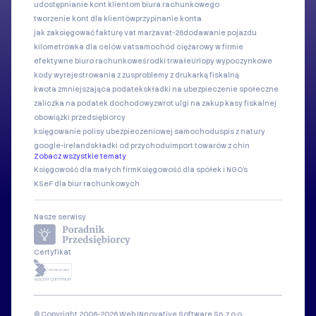
udostępnianie kont klientom biura rachunkowego
tworzenie kont dla klientów
przypinanie konta
jak zaksięgować fakturę vat marża
vat-26
dodawanie pojazdu
kilometrówka dla celów vat
samochód ciężarowy w firmie
efektywne biuro rachunkowe
środki trwałe
Urlopy wypoczynkowe
kody wyrejestrowania z zus
problemy z drukarką fiskalną
kwota zmniejszająca podatek
składki na ubezpieczenie społeczne
zaliczka na podatek dochodowy
zwrot ulgi na zakup kasy fiskalnej
obowiązki przedsiębiorcy
księgowanie polisy ubezpieczeniowej samochodu
spis z natury
google-ireland
składki od przychodu
import towarów z chin
Zobacz wszystkie tematy
Księgowość dla małych firm
Księgowość dla spółek i NGO's
KSeF dla biur rachunkowych
Nasze serwisy
Certyfikat
© Copyright 2006-2026 Web INnovative Software Sp. z o.o.