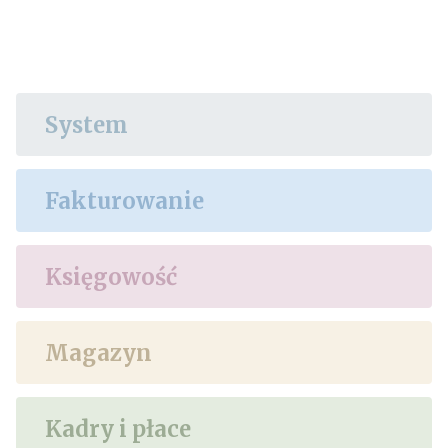
System
Fakturowanie
Księgowość
Magazyn
Kadry i płace