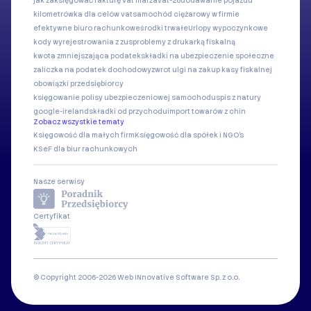
jak zaksięgować fakturę vat marża
vat-26
dodawanie pojazdu
kilometrówka dla celów vat
samochód ciężarowy w firmie
efektywne biuro rachunkowe
środki trwałe
Urlopy wypoczynkowe
kody wyrejestrowania z zus
problemy z drukarką fiskalną
kwota zmniejszająca podatek
składki na ubezpieczenie społeczne
zaliczka na podatek dochodowy
zwrot ulgi na zakup kasy fiskalnej
obowiązki przedsiębiorcy
księgowanie polisy ubezpieczeniowej samochodu
spis z natury
google-ireland
składki od przychodu
import towarów z chin
Zobacz wszystkie tematy
Księgowość dla małych firm
Księgowość dla spółek i NGO's
KSeF dla biur rachunkowych
Nasze serwisy
Certyfikat
© Copyright 2006-2026 Web INnovative Software Sp. z o.o.