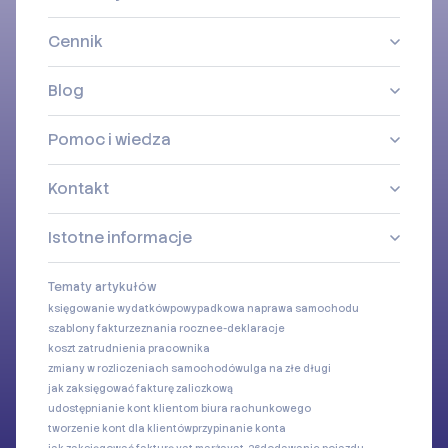
Cennik
Blog
Pomoc i wiedza
Kontakt
Istotne informacje
Tematy artykułów
księgowanie wydatków
powypadkowa naprawa samochodu
szablony faktur
zeznania roczne
e-deklaracje
koszt zatrudnienia pracownika
zmiany w rozliczeniach samochodów
ulga na złe długi
jak zaksięgować fakturę zaliczkową
udostępnianie kont klientom biura rachunkowego
tworzenie kont dla klientów
przypinanie konta