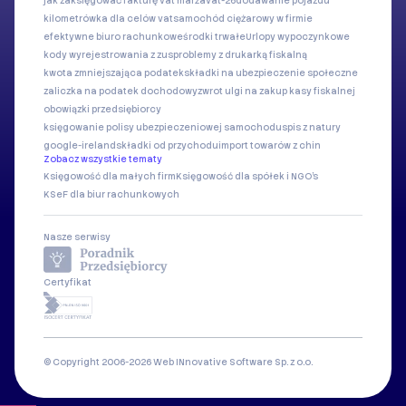
jak zaksięgować fakturę vat marża
vat-26
dodawanie pojazdu
kilometrówka dla celów vat
samochód ciężarowy w firmie
efektywne biuro rachunkowe
środki trwałe
Urlopy wypoczynkowe
kody wyrejestrowania z zus
problemy z drukarką fiskalną
kwota zmniejszająca podatek
składki na ubezpieczenie społeczne
zaliczka na podatek dochodowy
zwrot ulgi na zakup kasy fiskalnej
obowiązki przedsiębiorcy
księgowanie polisy ubezpieczeniowej samochodu
spis z natury
google-ireland
składki od przychodu
import towarów z chin
Zobacz wszystkie tematy
Księgowość dla małych firm
Księgowość dla spółek i NGO's
KSeF dla biur rachunkowych
Nasze serwisy
Certyfikat
© Copyright 2006-2026 Web INnovative Software Sp. z o.o.