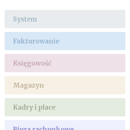
System
Fakturowanie
Księgowość
Magazyn
Kadry i płace
Biura rachunkowe