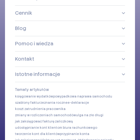
Cennik
Blog
Pomoc i wiedza
Kontakt
Istotne informacje
Tematy artykułów
księgowanie wydatków
powypadkowa naprawa samochodu
szablony faktur
zeznania roczne
e-deklaracje
koszt zatrudnienia pracownika
zmiany w rozliczeniach samochodów
ulga na złe długi
jak zaksięgować fakturę zaliczkową
udostępnianie kont klientom biura rachunkowego
tworzenie kont dla klientów
przypinanie konta