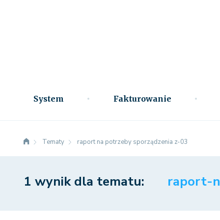
System
Fakturowanie
Tematy
raport na potrzeby sporządzenia z-03
1 wynik dla tematu:
raport-n