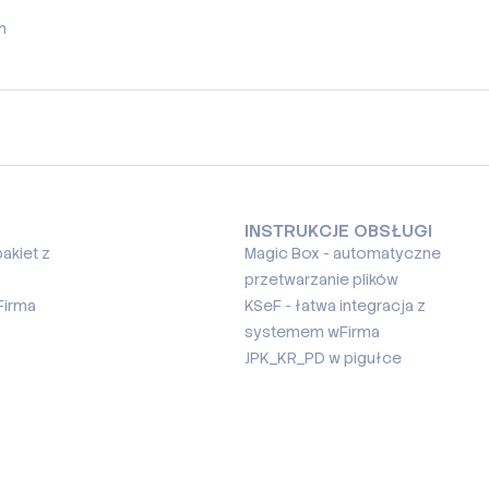
h
INSTRUKCJE OBSŁUGI
akiet z
Magic Box - automatyczne
przetwarzanie plików
Firma
KSeF - łatwa integracja z
systemem wFirma
JPK_KR_PD w pigułce