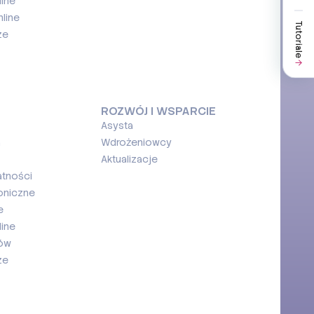
ine
line
Tutoriale
ze
ROZWÓJ I WSPARCIE
Asysta
a
Wdrożeniowcy
Aktualizacje
atności
oniczne
e
ine
ków
ze