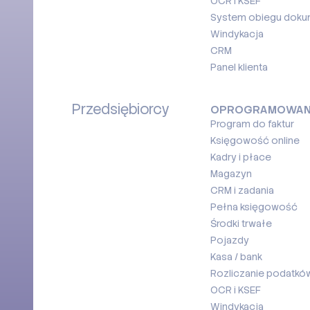
OCR i KSEF
System obiegu dok
Windykacja
CRM
Panel klienta
Przedsiębiorcy
OPROGRAMOWAN
Program do faktur
Księgowość online
Kadry i płace
Magazyn
CRM i zadania
Pełna księgowość
Środki trwałe
Pojazdy
Kasa / bank
Rozliczanie podatków
OCR i KSEF
Windykacja