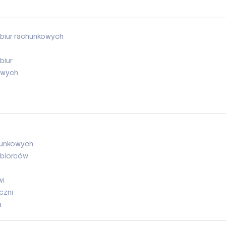
biur rachunkowych
biur
owych
chunkowych
ębiorców
wi
czni
a