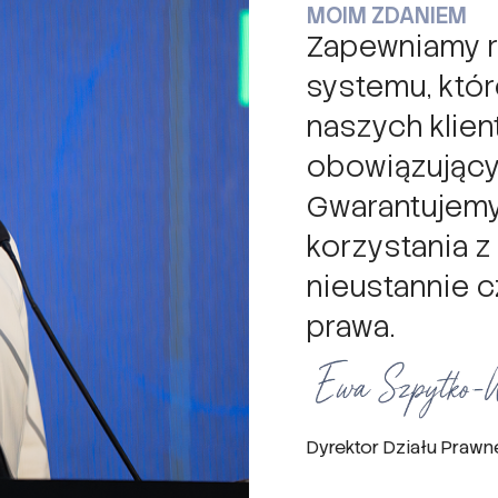
MOIM ZDANIEM
Zapewniamy r
systemu, któ
naszych klien
obowiązując
Gwarantujem
korzystania z
nieustannie c
prawa.
Dyrektor Działu Praw