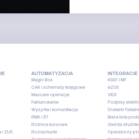
IE
AUTOMATYZACJA
INTEGRACJE
Magic Box
KSEF i MF
CAK i schematy księgowe
eZUS
Masowe operacje
VIES
Fakturowanie
Podpisy elektr
Wysyłka i komunikacja
Drukarki fiskaln
RMK i ŚT
Biała lista pod
Różnice kursowe
Giełda dłużni
 i ZUS
Rozrachunki
Operatorzy pł