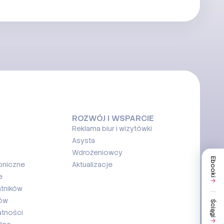
ROZWÓJ I WSPARCIE
Reklama biur i wizytówki
Asysta
Wdrożeniowcy
Ebooki
oniczne
Aktualizacje
e
atników
ków
Ściągi
atności