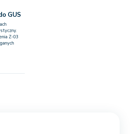
 do GUS
iach
styczny.
enia Z-03
aganych