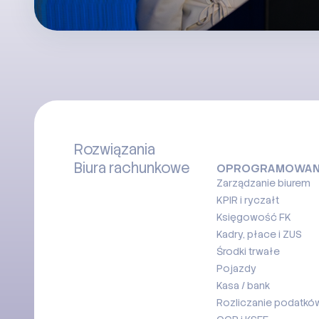
Rozwiązania
Biura rachunkowe
OPROGRAMOWAN
Zarządzanie biurem
KPIR i ryczałt
Księgowość FK
Kadry, płace i ZUS
Środki trwałe
Pojazdy
Kasa / bank
Rozliczanie podatków