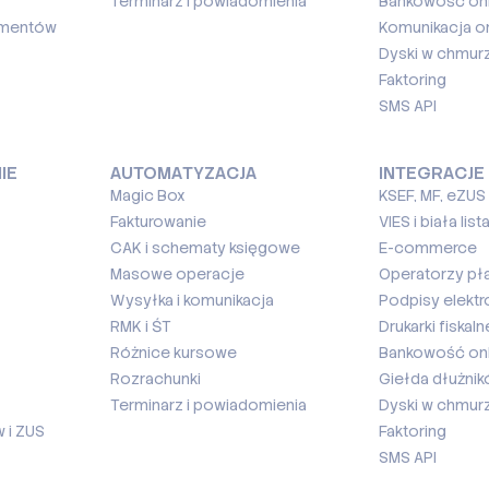
Terminarz i powiadomienia
Bankowość onl
umentów
Komunikacja on
Dyski w chmur
Faktoring
SMS API
IE
AUTOMATYZACJA
INTEGRACJE
Magic Box
KSEF, MF, eZUS
Fakturowanie
VIES i biała list
CAK i schematy księgowe
E-commerce
Masowe operacje
Operatorzy pł
Wysyłka i komunikacja
Podpisy elektr
RMK i ŚT
Drukarki fiskaln
Różnice kursowe
Bankowość onl
Rozrachunki
Giełda dłużni
Terminarz i powiadomienia
Dyski w chmur
 i ZUS
Faktoring
SMS API