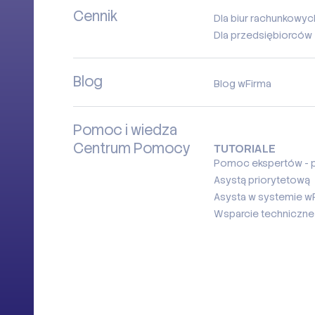
Cennik
Dla biur rachunkowyc
Dla przedsiębiorców
Blog
Blog wFirma
Pomoc i wiedza
Centrum Pomocy
TUTORIALE
Pomoc ekspertów - p
Asystą priorytetową
Asysta w systemie w
Wsparcie techniczne