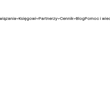
wiązania
Księgowi
Partnerzy
Cennik
Blog
Pomoc i wie