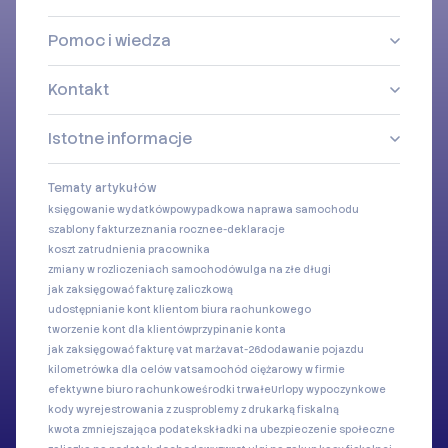
Pomoc i wiedza
Kontakt
Istotne informacje
Tematy artykułów
księgowanie wydatków
powypadkowa naprawa samochodu
szablony faktur
zeznania roczne
e-deklaracje
koszt zatrudnienia pracownika
zmiany w rozliczeniach samochodów
ulga na złe długi
jak zaksięgować fakturę zaliczkową
udostępnianie kont klientom biura rachunkowego
tworzenie kont dla klientów
przypinanie konta
jak zaksięgować fakturę vat marża
vat-26
dodawanie pojazdu
kilometrówka dla celów vat
samochód ciężarowy w firmie
efektywne biuro rachunkowe
środki trwałe
Urlopy wypoczynkowe
kody wyrejestrowania z zus
problemy z drukarką fiskalną
kwota zmniejszająca podatek
składki na ubezpieczenie społeczne