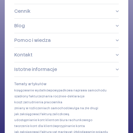
Cennik
Blog
Pomoc i wiedza
Kontakt
Istotne informacje
Tematy artykułów
księgowanie wydatków
powypadkowa naprawa samochodu
szablony faktur
zeznania roczne
e-deklaracje
koszt zatrudnienia pracownika
zmiany w rozliczeniach samochodów
ulga na złe długi
jak zaksięgować fakturę zaliczkową
udostępnianie kont klientom biura rachunkowego
tworzenie kont dla klientów
przypinanie konta
jak zaksięgować fakturę vat marża
vat-26
dodawanie pojazdu