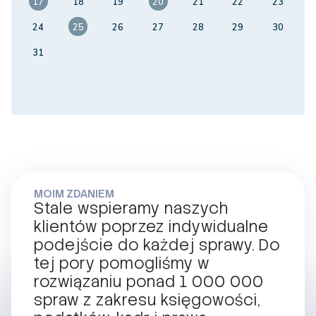
17
18
19
20
21
22
23
24
25
26
27
28
29
30
31
MOIM ZDANIEM
Stale wspieramy naszych
klientów poprzez indywidualne
podejście do każdej sprawy. Do
tej pory pomogliśmy w
rozwiązaniu ponad 1 000 000
spraw z zakresu księgowości,