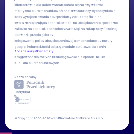
kilometrówka dla celów vat
samochód ciężarowy w firmie
efektywne biuro rachunkowe
środki trwałe
Urlopy wypoczynkowe
kody wyrejestrowania z zus
problemy z drukarką fiskalną
kwota zmniejszająca podatek
składki na ubezpieczenie społeczne
zaliczka na podatek dochodowy
zwrot ulgi na zakup kasy fiskalnej
obowiązki przedsiębiorcy
księgowanie polisy ubezpieczeniowej samochodu
spis z natury
google-ireland
składki od przychodu
import towarów z chin
Zobacz wszystkie tematy
Księgowość dla małych firm
Księgowość dla spółek i NGO's
KSeF dla biur rachunkowych
Nasze serwisy
Certyfikat
© Copyright 2006-2026 Web INnovative Software Sp. z o.o.