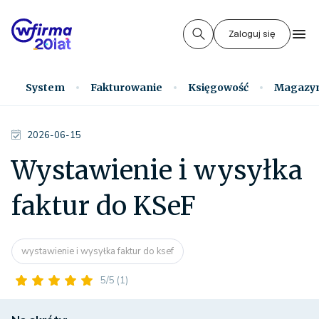
Zaloguj się
System
Fakturowanie
Księgowość
Magazy
2026-06-15
Wystawienie i wysyłka
faktur do KSeF
wystawienie i wysyłka faktur do ksef
5/5
(1)