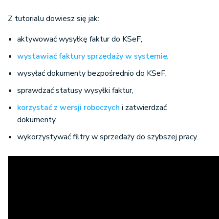
Z tutorialu dowiesz się jak:
aktywować wysyłkę faktur do KSeF,
wystawiać faktury sprzedaży w systemie
,
wysyłać dokumenty bezpośrednio do KSeF,
sprawdzać statusy wysyłki faktur,
korzystać z wersji roboczych
i zatwierdzać
dokumenty,
wykorzystywać filtry w sprzedaży do szybszej pracy.