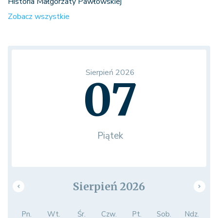
Historia Małgorzaty Pawłowskiej
Zobacz wszystkie
Sierpień 2026
07
Piątek
Sierpień 2026
Pn.
Wt.
Śr.
Czw.
Pt.
Sob.
Ndz.