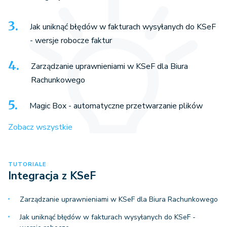
Jak uniknąć błędów w fakturach wysyłanych do KSeF
- wersje robocze faktur
Zarządzanie uprawnieniami w KSeF dla Biura
Rachunkowego
Magic Box - automatyczne przetwarzanie plików
Zobacz wszystkie
TUTORIALE
Integracja z KSeF
Zarządzanie uprawnieniami w KSeF dla Biura Rachunkowego
Jak uniknąć błędów w fakturach wysyłanych do KSeF -