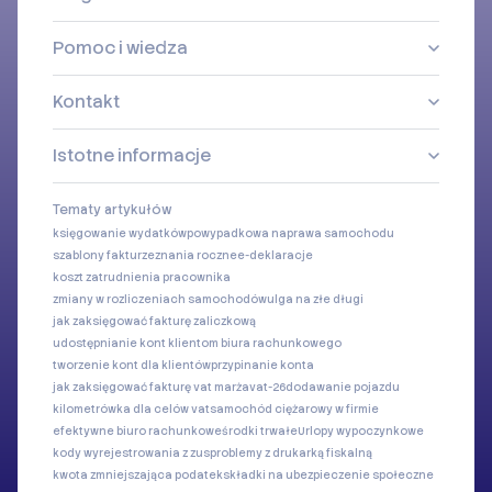
Pomoc i wiedza
Kontakt
Istotne informacje
Tematy artykułów
księgowanie wydatków
powypadkowa naprawa samochodu
szablony faktur
zeznania roczne
e-deklaracje
koszt zatrudnienia pracownika
zmiany w rozliczeniach samochodów
ulga na złe długi
jak zaksięgować fakturę zaliczkową
udostępnianie kont klientom biura rachunkowego
tworzenie kont dla klientów
przypinanie konta
jak zaksięgować fakturę vat marża
vat-26
dodawanie pojazdu
kilometrówka dla celów vat
samochód ciężarowy w firmie
efektywne biuro rachunkowe
środki trwałe
Urlopy wypoczynkowe
kody wyrejestrowania z zus
problemy z drukarką fiskalną
kwota zmniejszająca podatek
składki na ubezpieczenie społeczne