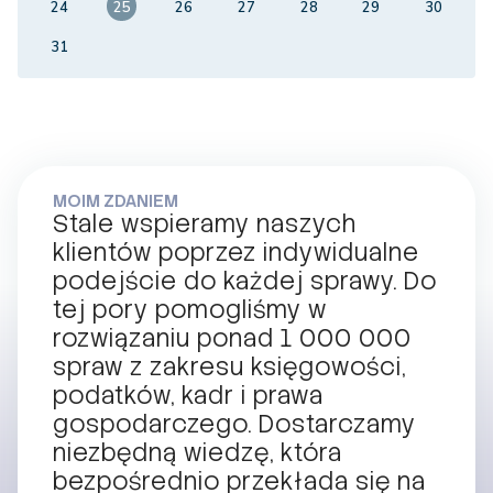
24
25
26
27
28
29
30
31
MOIM ZDANIEM
Stale wspieramy naszych
klientów poprzez indywidualne
podejście do każdej sprawy. Do
tej pory pomogliśmy w
rozwiązaniu ponad 1 000 000
spraw z zakresu księgowości,
podatków, kadr i prawa
gospodarczego. Dostarczamy
niezbędną wiedzę, która
bezpośrednio przekłada się na