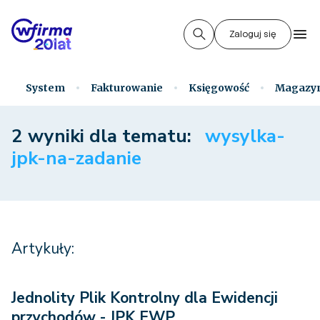
Zaloguj się
System
Fakturowanie
Księgowość
Magazy
2 wyniki dla tematu:
wysylka-
jpk-na-zadanie
Artykuły:
Jednolity Plik Kontrolny dla Ewidencji
przychodów - JPK EWP