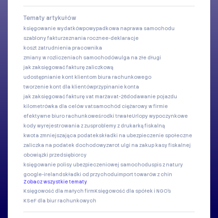
Tematy artykułów
księgowanie wydatków
powypadkowa naprawa samochodu
szablony faktur
zeznania roczne
e-deklaracje
koszt zatrudnienia pracownika
zmiany w rozliczeniach samochodów
ulga na złe długi
jak zaksięgować fakturę zaliczkową
udostępnianie kont klientom biura rachunkowego
tworzenie kont dla klientów
przypinanie konta
jak zaksięgować fakturę vat marża
vat-26
dodawanie pojazdu
kilometrówka dla celów vat
samochód ciężarowy w firmie
efektywne biuro rachunkowe
środki trwałe
Urlopy wypoczynkowe
kody wyrejestrowania z zus
problemy z drukarką fiskalną
kwota zmniejszająca podatek
składki na ubezpieczenie społeczne
zaliczka na podatek dochodowy
zwrot ulgi na zakup kasy fiskalnej
obowiązki przedsiębiorcy
księgowanie polisy ubezpieczeniowej samochodu
spis z natury
google-ireland
składki od przychodu
import towarów z chin
Zobacz wszystkie tematy
Księgowość dla małych firm
Księgowość dla spółek i NGO's
KSeF dla biur rachunkowych