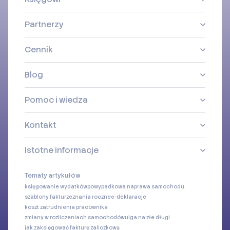
Partnerzy
Cennik
Blog
Pomoc i wiedza
Kontakt
Istotne informacje
Tematy artykułów
księgowanie wydatków
powypadkowa naprawa samochodu
szablony faktur
zeznania roczne
e-deklaracje
koszt zatrudnienia pracownika
zmiany w rozliczeniach samochodów
ulga na złe długi
jak zaksięgować fakturę zaliczkową