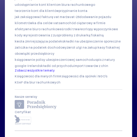
udostępnianie kont klientom biura rachunkowego
tworzenie kont dla klientów
przypinanie konta
jak zaksięgować fakturę vat marża
vat-26
dodawanie pojazdu
kilometrówka dla celów vat
samochód ciężarowy w firmie
efektywne biuro rachunkowe
środki trwałe
Urlopy wypoczynkowe
kody wyrejestrowania z zus
problemy z drukarką fiskalną
kwota zmniejszająca podatek
składki na ubezpieczenie społeczne
zaliczka na podatek dochodowy
zwrot ulgi na zakup kasy fiskalnej
obowiązki przedsiębiorcy
księgowanie polisy ubezpieczeniowej samochodu
spis z natury
google-ireland
składki od przychodu
import towarów z chin
Zobacz wszystkie tematy
Księgowość dla małych firm
Księgowość dla spółek i NGO's
KSeF dla biur rachunkowych
Nasze serwisy
Certyfikat