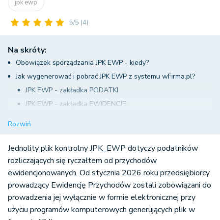
jpk ewp
5/5
(4)
Na skróty:
Obowiązek sporządzania JPK EWP - kiedy?
Jak wygenerować i pobrać JPK EWP z systemu wFirma.pl?
JPK EWP - zakładka PODATKI
JPK EWP - zakładka EWIDENCJE
Wysyłka JPK_EWP z systemu wFirma.pl
Rozwiń
Jednolity plik kontrolny JPK_EWP dotyczy podatników
rozliczających się ryczałtem od przychodów
ewidencjonowanych. Od stycznia 2026 roku przedsiębiorcy
prowadzący Ewidencję Przychodów zostali zobowiązani do
prowadzenia jej wyłącznie w formie elektronicznej przy
użyciu programów komputerowych generujących plik w