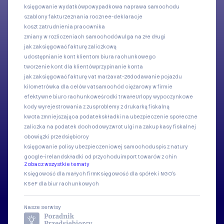
księgowanie wydatków
powypadkowa naprawa samochodu
szablony faktur
zeznania roczne
e-deklaracje
koszt zatrudnienia pracownika
zmiany w rozliczeniach samochodów
ulga na złe długi
jak zaksięgować fakturę zaliczkową
udostępnianie kont klientom biura rachunkowego
tworzenie kont dla klientów
przypinanie konta
jak zaksięgować fakturę vat marża
vat-26
dodawanie pojazdu
kilometrówka dla celów vat
samochód ciężarowy w firmie
efektywne biuro rachunkowe
środki trwałe
Urlopy wypoczynkowe
kody wyrejestrowania z zus
problemy z drukarką fiskalną
kwota zmniejszająca podatek
składki na ubezpieczenie społeczne
zaliczka na podatek dochodowy
zwrot ulgi na zakup kasy fiskalnej
obowiązki przedsiębiorcy
księgowanie polisy ubezpieczeniowej samochodu
spis z natury
google-ireland
składki od przychodu
import towarów z chin
Zobacz wszystkie tematy
Księgowość dla małych firm
Księgowość dla spółek i NGO's
KSeF dla biur rachunkowych
Nasze serwisy