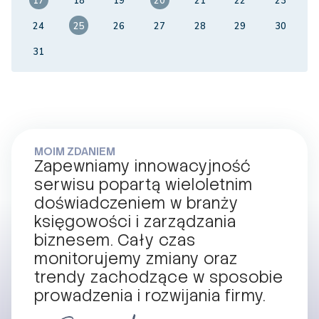
17
18
19
20
21
22
23
24
25
26
27
28
29
30
31
MOIM ZDANIEM
Zapewniamy innowacyjność
serwisu popartą wieloletnim
doświadczeniem w branży
księgowości i zarządzania
biznesem. Cały czas
monitorujemy zmiany oraz
trendy zachodzące w sposobie
prowadzenia i rozwijania firmy.