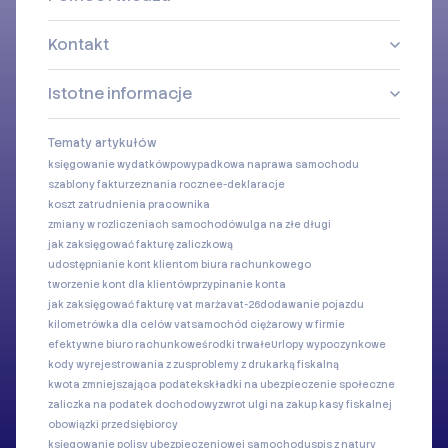
Kontakt
Istotne informacje
Tematy artykułów
księgowanie wydatków
powypadkowa naprawa samochodu
szablony faktur
zeznania roczne
e-deklaracje
koszt zatrudnienia pracownika
zmiany w rozliczeniach samochodów
ulga na złe długi
jak zaksięgować fakturę zaliczkową
udostępnianie kont klientom biura rachunkowego
tworzenie kont dla klientów
przypinanie konta
jak zaksięgować fakturę vat marża
vat-26
dodawanie pojazdu
kilometrówka dla celów vat
samochód ciężarowy w firmie
efektywne biuro rachunkowe
środki trwałe
Urlopy wypoczynkowe
kody wyrejestrowania z zus
problemy z drukarką fiskalną
kwota zmniejszająca podatek
składki na ubezpieczenie społeczne
zaliczka na podatek dochodowy
zwrot ulgi na zakup kasy fiskalnej
obowiązki przedsiębiorcy
księgowanie polisy ubezpieczeniowej samochodu
spis z natury