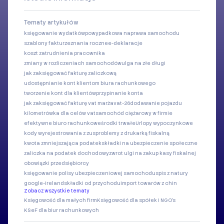
Tematy artykułów
księgowanie wydatków
powypadkowa naprawa samochodu
szablony faktur
zeznania roczne
e-deklaracje
koszt zatrudnienia pracownika
zmiany w rozliczeniach samochodów
ulga na złe długi
jak zaksięgować fakturę zaliczkową
udostępnianie kont klientom biura rachunkowego
tworzenie kont dla klientów
przypinanie konta
jak zaksięgować fakturę vat marża
vat-26
dodawanie pojazdu
kilometrówka dla celów vat
samochód ciężarowy w firmie
efektywne biuro rachunkowe
środki trwałe
Urlopy wypoczynkowe
kody wyrejestrowania z zus
problemy z drukarką fiskalną
kwota zmniejszająca podatek
składki na ubezpieczenie społeczne
zaliczka na podatek dochodowy
zwrot ulgi na zakup kasy fiskalnej
obowiązki przedsiębiorcy
księgowanie polisy ubezpieczeniowej samochodu
spis z natury
google-ireland
składki od przychodu
import towarów z chin
Zobacz wszystkie tematy
Księgowość dla małych firm
Księgowość dla spółek i NGO's
KSeF dla biur rachunkowych