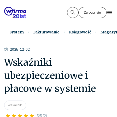
Zaloguj się
System
Fakturowanie
Księgowość
Magazy
2025-12-02
Wskaźniki
ubezpieczeniowe i
płacowe w systemie
wskaźniki
5/5
(2)