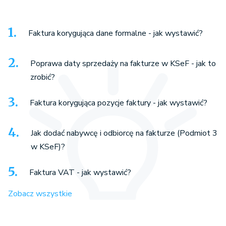
Faktura korygująca dane formalne - jak wystawić?
Poprawa daty sprzedaży na fakturze w KSeF - jak to
zrobić?
Faktura korygująca pozycje faktury - jak wystawić?
Jak dodać nabywcę i odbiorcę na fakturze (Podmiot 3
w KSeF)?
Faktura VAT - jak wystawić?
Zobacz wszystkie