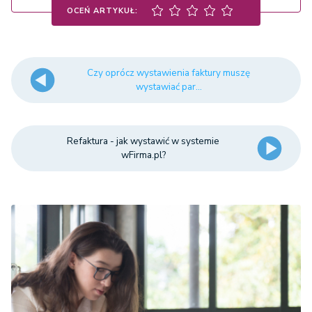
OCEŃ ARTYKUŁ:
Czy oprócz wystawienia faktury muszę
wystawiać par...
Refaktura - jak wystawić w systemie
wFirma.pl?