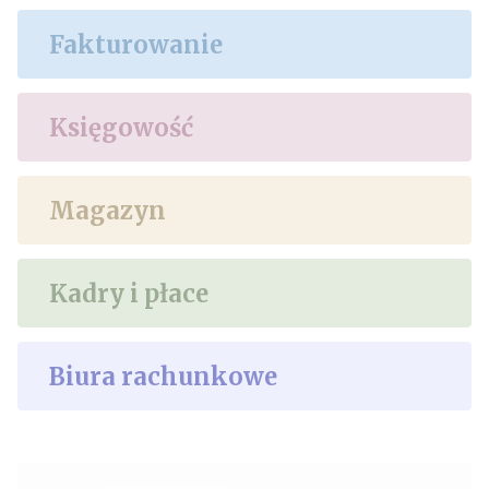
Fakturowanie
Księgowość
Magazyn
Kadry i płace
Biura rachunkowe