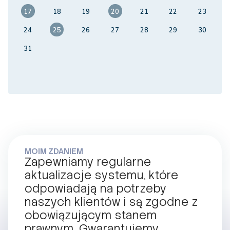
17
18
19
20
21
22
23
24
25
26
27
28
29
30
31
MOIM ZDANIEM
Zapewniamy regularne
aktualizacje systemu, które
odpowiadają na potrzeby
naszych klientów i są zgodne z
obowiązującym stanem
prawnym. Gwarantujemy