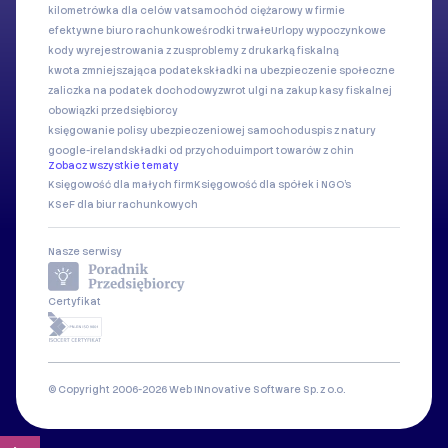
kilometrówka dla celów vat
samochód ciężarowy w firmie
efektywne biuro rachunkowe
środki trwałe
Urlopy wypoczynkowe
kody wyrejestrowania z zus
problemy z drukarką fiskalną
kwota zmniejszająca podatek
składki na ubezpieczenie społeczne
zaliczka na podatek dochodowy
zwrot ulgi na zakup kasy fiskalnej
obowiązki przedsiębiorcy
księgowanie polisy ubezpieczeniowej samochodu
spis z natury
google-ireland
składki od przychodu
import towarów z chin
Zobacz wszystkie tematy
Księgowość dla małych firm
Księgowość dla spółek i NGO's
KSeF dla biur rachunkowych
Nasze serwisy
Certyfikat
© Copyright 2006-2026 Web INnovative Software Sp. z o.o.