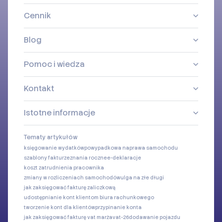
Cennik
Blog
Pomoc i wiedza
Kontakt
Istotne informacje
Tematy artykułów
księgowanie wydatków
powypadkowa naprawa samochodu
szablony faktur
zeznania roczne
e-deklaracje
koszt zatrudnienia pracownika
zmiany w rozliczeniach samochodów
ulga na złe długi
jak zaksięgować fakturę zaliczkową
udostępnianie kont klientom biura rachunkowego
tworzenie kont dla klientów
przypinanie konta
jak zaksięgować fakturę vat marża
vat-26
dodawanie pojazdu