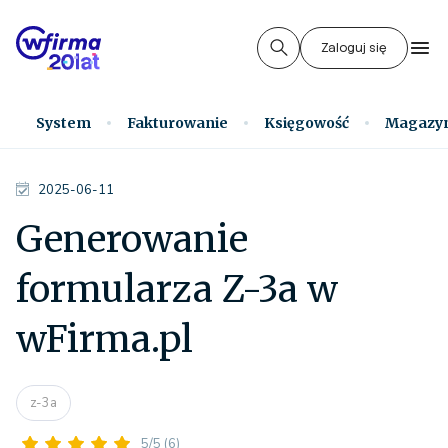
Zaloguj się
System
Fakturowanie
Księgowość
Magazy
2025-06-11
Generowanie
formularza Z-3a w
wFirma.pl
z-3a
5/5
(6)