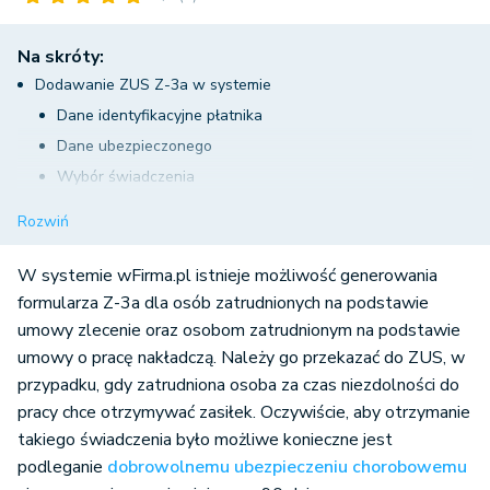
Na skróty:
Dodawanie ZUS Z-3a w systemie
Dane identyfikacyjne płatnika
Dane ubezpieczonego
Wybór świadczenia
Informacje dotyczące ubezpieczenia
Rozwiń
Informacje dotyczące ubezpieczonego
Informacja o wypłaconych świadczeniach
W systemie wFirma.pl istnieje możliwość generowania
Pozostałe informacje
formularza Z-3a dla osób zatrudnionych na podstawie
umowy zlecenie oraz osobom zatrudnionym na podstawie
Określenie przychodu na cele ustalenia podstawy zasiłku
umowy o pracę nakładczą. Należy go przekazać do ZUS, w
Uwagi
przypadku, gdy zatrudniona osoba za czas niezdolności do
Oświadczenie o podaniu faktycznych danych
pracy chce otrzymywać zasiłek. Oczywiście, aby otrzymanie
takiego świadczenia było możliwe konieczne jest
podleganie
dobrowolnemu ubezpieczeniu chorobowemu