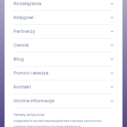
Rozwiązania
Księgowi
Partnerzy
Cennik
Blog
Pomoc i wiedza
Kontakt
Istotne informacje
Tematy artykułów
księgowanie wydatków
powypadkowa naprawa samochodu
szablony faktur
zeznania roczne
e-deklaracje