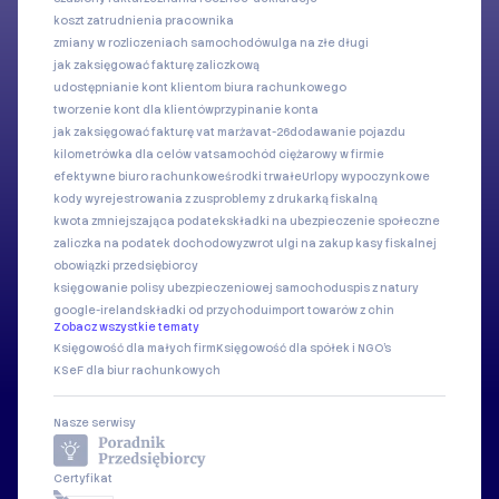
koszt zatrudnienia pracownika
zmiany w rozliczeniach samochodów
ulga na złe długi
jak zaksięgować fakturę zaliczkową
udostępnianie kont klientom biura rachunkowego
tworzenie kont dla klientów
przypinanie konta
jak zaksięgować fakturę vat marża
vat-26
dodawanie pojazdu
kilometrówka dla celów vat
samochód ciężarowy w firmie
efektywne biuro rachunkowe
środki trwałe
Urlopy wypoczynkowe
kody wyrejestrowania z zus
problemy z drukarką fiskalną
kwota zmniejszająca podatek
składki na ubezpieczenie społeczne
zaliczka na podatek dochodowy
zwrot ulgi na zakup kasy fiskalnej
obowiązki przedsiębiorcy
księgowanie polisy ubezpieczeniowej samochodu
spis z natury
google-ireland
składki od przychodu
import towarów z chin
Zobacz wszystkie tematy
Księgowość dla małych firm
Księgowość dla spółek i NGO's
KSeF dla biur rachunkowych
Nasze serwisy
Certyfikat