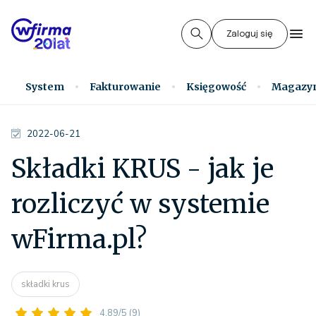
Zaloguj się
System
Fakturowanie
Księgowość
Magazy
2022-06-21
Składki KRUS - jak je
rozliczyć w systemie
wFirma.pl?
składki krus
4.89/5
(9)