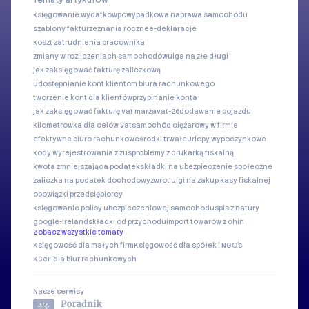
Tematy artykułów
księgowanie wydatków
powypadkowa naprawa samochodu
szablony faktur
zeznania roczne
e-deklaracje
koszt zatrudnienia pracownika
zmiany w rozliczeniach samochodów
ulga na złe długi
jak zaksięgować fakturę zaliczkową
udostępnianie kont klientom biura rachunkowego
tworzenie kont dla klientów
przypinanie konta
jak zaksięgować fakturę vat marża
vat-26
dodawanie pojazdu
kilometrówka dla celów vat
samochód ciężarowy w firmie
efektywne biuro rachunkowe
środki trwałe
Urlopy wypoczynkowe
kody wyrejestrowania z zus
problemy z drukarką fiskalną
kwota zmniejszająca podatek
składki na ubezpieczenie społeczne
zaliczka na podatek dochodowy
zwrot ulgi na zakup kasy fiskalnej
obowiązki przedsiębiorcy
księgowanie polisy ubezpieczeniowej samochodu
spis z natury
google-ireland
składki od przychodu
import towarów z chin
Zobacz wszystkie tematy
Księgowość dla małych firm
Księgowość dla spółek i NGO's
KSeF dla biur rachunkowych
Nasze serwisy