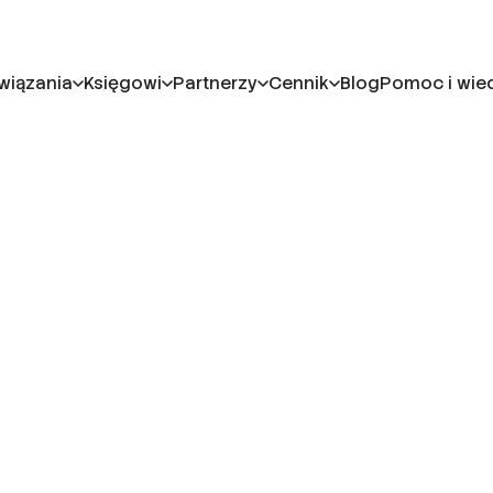
wiązania
Księgowi
Partnerzy
Cennik
Blog
Pomoc i wie