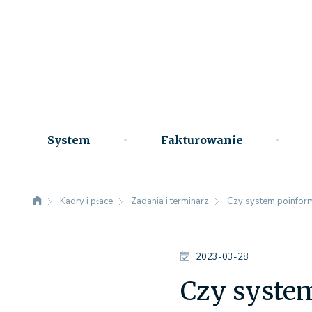
System
Fakturowanie
Kadry i płace
Zadania i terminarz
Czy system poinform
2023-03-28
Czy system