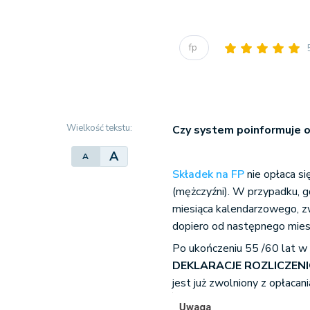
fp
Wielkość tekstu:
Czy system poinformuje o
A
A
Składek na FP
nie opłaca si
(mężczyźni). W przypadku, g
miesiąca kalendarzowego, zw
dopiero od następnego mies
Po ukończeniu 55 /60 lat 
DEKLARACJE ROZLICZEN
jest już zwolniony z opłacani