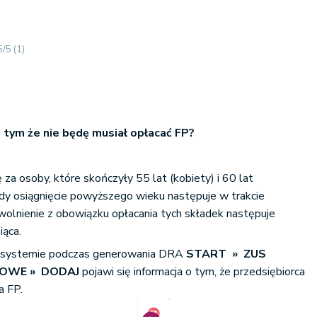
5/5
(1)
 tym że nie będę musiał opłacać FP?
ę za osoby, które skończyły 55 lat (kobiety) i 60 lat
dy osiągnięcie powyższego wieku następuje w trakcie
olnienie z obowiązku opłacania tych składek następuje
iąca.
w systemie podczas generowania DRA
START » ZUS
IOWE » DODAJ
pojawi się informacja o tym, że przedsiębiorca
a FP.