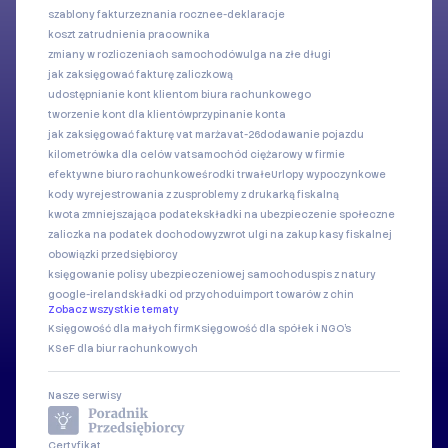
szablony faktur
zeznania roczne
e-deklaracje
koszt zatrudnienia pracownika
zmiany w rozliczeniach samochodów
ulga na złe długi
jak zaksięgować fakturę zaliczkową
udostępnianie kont klientom biura rachunkowego
tworzenie kont dla klientów
przypinanie konta
jak zaksięgować fakturę vat marża
vat-26
dodawanie pojazdu
kilometrówka dla celów vat
samochód ciężarowy w firmie
efektywne biuro rachunkowe
środki trwałe
Urlopy wypoczynkowe
kody wyrejestrowania z zus
problemy z drukarką fiskalną
kwota zmniejszająca podatek
składki na ubezpieczenie społeczne
zaliczka na podatek dochodowy
zwrot ulgi na zakup kasy fiskalnej
obowiązki przedsiębiorcy
księgowanie polisy ubezpieczeniowej samochodu
spis z natury
google-ireland
składki od przychodu
import towarów z chin
Zobacz wszystkie tematy
Księgowość dla małych firm
Księgowość dla spółek i NGO's
KSeF dla biur rachunkowych
Nasze serwisy
Certyfikat