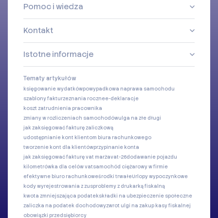
Pomoc i wiedza
Kontakt
Istotne informacje
Tematy artykułów
księgowanie wydatków
powypadkowa naprawa samochodu
szablony faktur
zeznania roczne
e-deklaracje
koszt zatrudnienia pracownika
zmiany w rozliczeniach samochodów
ulga na złe długi
jak zaksięgować fakturę zaliczkową
udostępnianie kont klientom biura rachunkowego
tworzenie kont dla klientów
przypinanie konta
jak zaksięgować fakturę vat marża
vat-26
dodawanie pojazdu
kilometrówka dla celów vat
samochód ciężarowy w firmie
efektywne biuro rachunkowe
środki trwałe
Urlopy wypoczynkowe
kody wyrejestrowania z zus
problemy z drukarką fiskalną
kwota zmniejszająca podatek
składki na ubezpieczenie społeczne
zaliczka na podatek dochodowy
zwrot ulgi na zakup kasy fiskalnej
obowiązki przedsiębiorcy